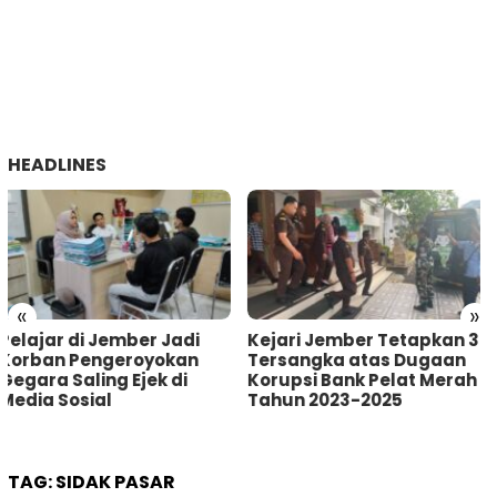
HEADLINES
«
»
Kejari Jember Tetapkan 3
Pria Asal Lumajang
Tersangka atas Dugaan
Tertangkap Warga
Korupsi Bank Pelat Merah
Sumberbaru Jember
Tahun 2023-2025
saat akan Curi Kotak
Amal
TAG:
SIDAK PASAR