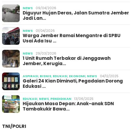
NEWS
09/04/2026
Diguyur Hujan Deras, Jalan Sumatra Jember
Jadi Lan…
NEWS
01/04/2026
Warga Jember Ramai Mengantre di SPBU
Usai Ada Isu …
NEWS
29/03/2026
1 Unit Rumah Terbakar di Jenggawah
Jember, Kerugia…
ASPIRASI
,
BISNIS
,
EDUKASI
,
EKONOMI
,
NEWS
04/12/2025
Galeri 24 Kian Diminati, Pegadaian Dorong
Edukasi …
EDUKASI
,
NEWS
,
PENDIDIKAN
13/06/2025
Hijaukan Masa Depan: Anak-anak SDN
Tambakukir Bawa…
TNI/POLRI