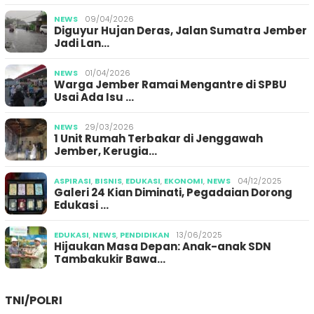
NEWS
09/04/2026
Diguyur Hujan Deras, Jalan Sumatra Jember
Jadi Lan…
NEWS
01/04/2026
Warga Jember Ramai Mengantre di SPBU
Usai Ada Isu …
NEWS
29/03/2026
1 Unit Rumah Terbakar di Jenggawah
Jember, Kerugia…
ASPIRASI
,
BISNIS
,
EDUKASI
,
EKONOMI
,
NEWS
04/12/2025
Galeri 24 Kian Diminati, Pegadaian Dorong
Edukasi …
EDUKASI
,
NEWS
,
PENDIDIKAN
13/06/2025
Hijaukan Masa Depan: Anak-anak SDN
Tambakukir Bawa…
TNI/POLRI