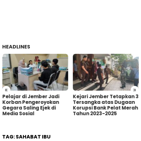
HEADLINES
«
»
Kejari Jember Tetapkan 3
Pria Asal Lumajang
Tersangka atas Dugaan
Tertangkap Warga
Korupsi Bank Pelat Merah
Sumberbaru Jember
Tahun 2023-2025
saat akan Curi Kotak
Amal
TAG:
SAHABAT IBU