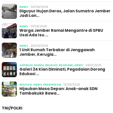
NEWS
09/04/2026
Diguyur Hujan Deras, Jalan Sumatra Jember
Jadi Lan…
NEWS
01/04/2026
Warga Jember Ramai Mengantre di SPBU
Usai Ada Isu …
NEWS
29/03/2026
1 Unit Rumah Terbakar di Jenggawah
Jember, Kerugia…
ASPIRASI
,
BISNIS
,
EDUKASI
,
EKONOMI
,
NEWS
04/12/2025
Galeri 24 Kian Diminati, Pegadaian Dorong
Edukasi …
EDUKASI
,
NEWS
,
PENDIDIKAN
13/06/2025
Hijaukan Masa Depan: Anak-anak SDN
Tambakukir Bawa…
TNI/POLRI