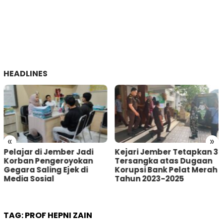
HEADLINES
«
»
adi
Kejari Jember Tetapkan 3
Pria Asal Lumajang
kan
Tersangka atas Dugaan
Tertangkap Warga
di
Korupsi Bank Pelat Merah
Sumberbaru Jemb
Tahun 2023-2025
saat akan Curi Kot
Amal
TAG:
PROF HEPNI ZAIN