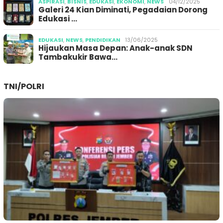
ASPIRASI
,
BISNIS
,
EDUKASI
,
EKONOMI
,
NEWS
04/12/2025
Galeri 24 Kian Diminati, Pegadaian Dorong
Edukasi …
EDUKASI
,
NEWS
,
PENDIDIKAN
13/06/2025
Hijaukan Masa Depan: Anak-anak SDN
Tambakukir Bawa…
TNI/POLRI