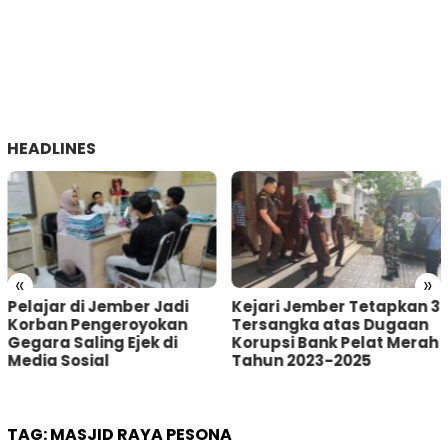
HEADLINES
«
»
Kejari Jember Tetapkan 3
Pria Asal Lumajang
Tersangka atas Dugaan
Tertangkap Warga
Korupsi Bank Pelat Merah
Sumberbaru Jember
Tahun 2023-2025
saat akan Curi Kotak
Amal
TAG:
MASJID RAYA PESONA