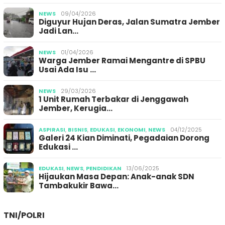
NEWS
09/04/2026
Diguyur Hujan Deras, Jalan Sumatra Jember
Jadi Lan…
NEWS
01/04/2026
Warga Jember Ramai Mengantre di SPBU
Usai Ada Isu …
NEWS
29/03/2026
1 Unit Rumah Terbakar di Jenggawah
Jember, Kerugia…
ASPIRASI
,
BISNIS
,
EDUKASI
,
EKONOMI
,
NEWS
04/12/2025
Galeri 24 Kian Diminati, Pegadaian Dorong
Edukasi …
EDUKASI
,
NEWS
,
PENDIDIKAN
13/06/2025
Hijaukan Masa Depan: Anak-anak SDN
Tambakukir Bawa…
TNI/POLRI