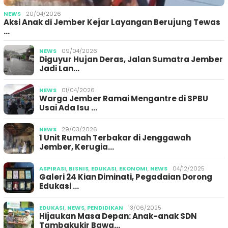
NEWS
20/04/2026
Aksi Anak di Jember Kejar Layangan Berujung Tewas
…
NEWS
09/04/2026
Diguyur Hujan Deras, Jalan Sumatra Jember
Jadi Lan…
NEWS
01/04/2026
Warga Jember Ramai Mengantre di SPBU
Usai Ada Isu …
NEWS
29/03/2026
1 Unit Rumah Terbakar di Jenggawah
Jember, Kerugia…
ASPIRASI
,
BISNIS
,
EDUKASI
,
EKONOMI
,
NEWS
04/12/2025
Galeri 24 Kian Diminati, Pegadaian Dorong
Edukasi …
EDUKASI
,
NEWS
,
PENDIDIKAN
13/06/2025
Hijaukan Masa Depan: Anak-anak SDN
Tambakukir Bawa…