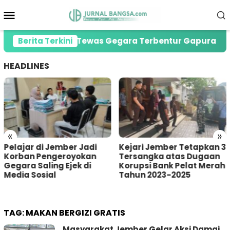
Loncat
Menu
ke
Mobile
konten
reg di Jember Tewas Gegara Terbentur Gapura Desa
Berita Terkini
HEADLINES
«
»
Kejari Jember Tetapkan 3
Pria Asal Lumajang
Tersangka atas Dugaan
Tertangkap Warga
Korupsi Bank Pelat Merah
Sumberbaru Jember
Tahun 2023-2025
saat akan Curi Kotak
Amal
TAG:
MAKAN BERGIZI GRATIS
Masyarakat Jember Gelar Aksi Damai