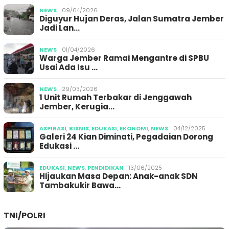
NEWS
09/04/2026
Diguyur Hujan Deras, Jalan Sumatra Jember
Jadi Lan…
NEWS
01/04/2026
Warga Jember Ramai Mengantre di SPBU
Usai Ada Isu …
NEWS
29/03/2026
1 Unit Rumah Terbakar di Jenggawah
Jember, Kerugia…
ASPIRASI
,
BISNIS
,
EDUKASI
,
EKONOMI
,
NEWS
04/12/2025
Galeri 24 Kian Diminati, Pegadaian Dorong
Edukasi …
EDUKASI
,
NEWS
,
PENDIDIKAN
13/06/2025
Hijaukan Masa Depan: Anak-anak SDN
Tambakukir Bawa…
TNI/POLRI