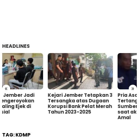
HEADLINES
«
»
Kejari Jember Tetapkan 3
Pria Asal Lumajang
Tersangka atas Dugaan
Tertangkap Warga
Korupsi Bank Pelat Merah
Sumberbaru Jember
Tahun 2023-2025
saat akan Curi Kotak
Amal
TAG:
KDMP