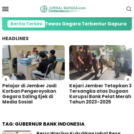
Loncat
Menu
ke
Mobile
konten
reg di Jember Tewas Gegara Terbentur Gapura Desa
Berita Terkini
HEADLINES
«
»
Kejari Jember Tetapkan 3
Pria Asal Lumajang
Tersangka atas Dugaan
Tertangkap Warga
Korupsi Bank Pelat Merah
Sumberbaru Jember
Tahun 2023-2025
saat akan Curi Kotak
Amal
TAG:
GUBERNUR BANK INDONESIA
Perry Warjiyo Kukuhkan Iqbal Reza