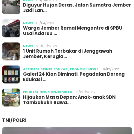
NEWS
09/04/2026
Diguyur Hujan Deras, Jalan Sumatra Jember
Jadi Lan…
NEWS
01/04/2026
Warga Jember Ramai Mengantre di SPBU
Usai Ada Isu …
NEWS
29/03/2026
1 Unit Rumah Terbakar di Jenggawah
Jember, Kerugia…
ASPIRASI
,
BISNIS
,
EDUKASI
,
EKONOMI
,
NEWS
04/12/2025
Galeri 24 Kian Diminati, Pegadaian Dorong
Edukasi …
EDUKASI
,
NEWS
,
PENDIDIKAN
13/06/2025
Hijaukan Masa Depan: Anak-anak SDN
Tambakukir Bawa…
TNI/POLRI