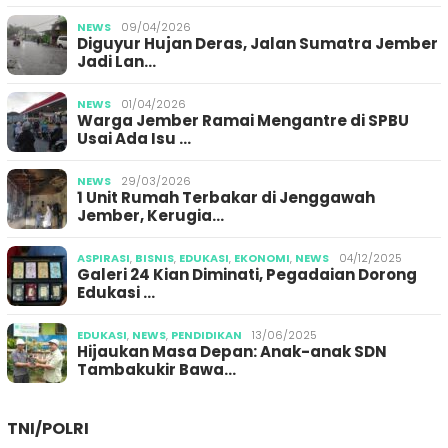
NEWS
09/04/2026
Diguyur Hujan Deras, Jalan Sumatra Jember
Jadi Lan…
NEWS
01/04/2026
Warga Jember Ramai Mengantre di SPBU
Usai Ada Isu …
NEWS
29/03/2026
1 Unit Rumah Terbakar di Jenggawah
Jember, Kerugia…
ASPIRASI
,
BISNIS
,
EDUKASI
,
EKONOMI
,
NEWS
04/12/2025
Galeri 24 Kian Diminati, Pegadaian Dorong
Edukasi …
EDUKASI
,
NEWS
,
PENDIDIKAN
13/06/2025
Hijaukan Masa Depan: Anak-anak SDN
Tambakukir Bawa…
TNI/POLRI