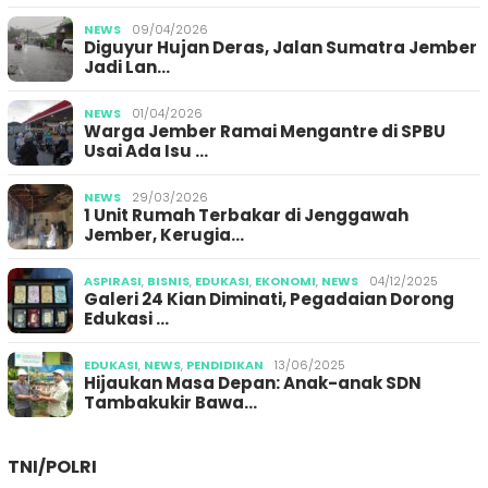
NEWS
09/04/2026
Diguyur Hujan Deras, Jalan Sumatra Jember
Jadi Lan…
NEWS
01/04/2026
Warga Jember Ramai Mengantre di SPBU
Usai Ada Isu …
NEWS
29/03/2026
1 Unit Rumah Terbakar di Jenggawah
Jember, Kerugia…
ASPIRASI
,
BISNIS
,
EDUKASI
,
EKONOMI
,
NEWS
04/12/2025
Galeri 24 Kian Diminati, Pegadaian Dorong
Edukasi …
EDUKASI
,
NEWS
,
PENDIDIKAN
13/06/2025
Hijaukan Masa Depan: Anak-anak SDN
Tambakukir Bawa…
TNI/POLRI