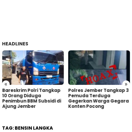
HEADLINES
«
»
Bareskrim Polri Tangkap
Polres Jember Tangkap 3
10 Orang Diduga
Pemuda Terduga
Penimbun BBM Subsidi di
Gegerkan Warga Gegara
Ajung Jember
Konten Pocong
TAG:
BENSIN LANGKA