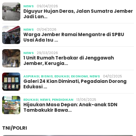
NEWS
09/04/2026
Diguyur Hujan Deras, Jalan Sumatra Jember
Jadi Lan…
NEWS
01/04/2026
Warga Jember Ramai Mengantre di SPBU
Usai Ada Isu …
NEWS
29/03/2026
1 Unit Rumah Terbakar di Jenggawah
Jember, Kerugia…
ASPIRASI
,
BISNIS
,
EDUKASI
,
EKONOMI
,
NEWS
04/12/2025
Galeri 24 Kian Diminati, Pegadaian Dorong
Edukasi …
EDUKASI
,
NEWS
,
PENDIDIKAN
13/06/2025
Hijaukan Masa Depan: Anak-anak SDN
Tambakukir Bawa…
TNI/POLRI