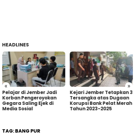
HEADLINES
«
»
i
Kejari Jember Tetapkan 3
Pria Asal Lumajang
n
Tersangka atas Dugaan
Tertangkap Warga
Korupsi Bank Pelat Merah
Sumberbaru Jember
Tahun 2023-2025
saat akan Curi Kotak
Amal
TAG:
BANG PUR