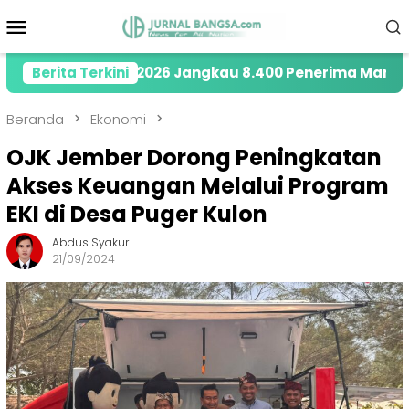
Loncat
Menu
ke
Mobile
konten
i Tahun 2026 Jangkau 8.400 Penerima Manfaat melalui
Berita Terkini
Beranda
Ekonomi
OJK Jember Dorong Peningkatan
Akses Keuangan Melalui Program
EKI di Desa Puger Kulon
Abdus Syakur
21/09/2024