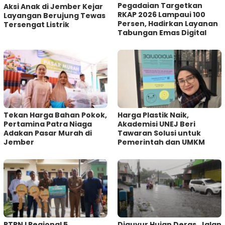
Pegadaian Targetkan
Aksi Anak di Jember Kejar
RKAP 2026 Lampaui 100
Layangan Berujung Tewas
Persen, Hadirkan Layanan
Tersengat Listrik
Tabungan Emas Digital
Tekan Harga Bahan Pokok,
Harga Plastik Naik,
Pertamina Patra Niaga
Akademisi UNEJ Beri
Adakan Pasar Murah di
Tawaran Solusi untuk
Jember
Pemerintah dan UMKM
PTPN I Regional 5
Diguyur Hujan Deras, Jalan