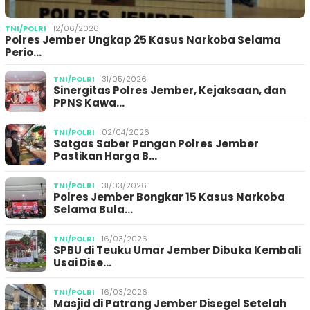
TNI/POLRI
12/06/2026
Polres Jember Ungkap 25 Kasus Narkoba Selama
Perio…
TNI/POLRI
31/05/2026
Sinergitas Polres Jember, Kejaksaan, dan
PPNS Kawa…
TNI/POLRI
02/04/2026
Satgas Saber Pangan Polres Jember
Pastikan Harga B…
TNI/POLRI
31/03/2026
Polres Jember Bongkar 15 Kasus Narkoba
Selama Bula…
TNI/POLRI
16/03/2026
SPBU di Teuku Umar Jember Dibuka Kembali
Usai Dise…
TNI/POLRI
16/03/2026
Masjid di Patrang Jember Disegel Setelah