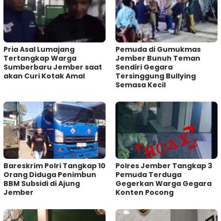
Pria Asal Lumajang
Pemuda di Gumukmas
Tertangkap Warga
Jember Bunuh Teman
Sumberbaru Jember saat
Sendiri Gegara
akan Curi Kotak Amal
Tersinggung Bullying
Semasa Kecil
Bareskrim Polri Tangkap 10
Polres Jember Tangkap 3
Orang Diduga Penimbun
Pemuda Terduga
BBM Subsidi di Ajung
Gegerkan Warga Gegara
Jember
Konten Pocong