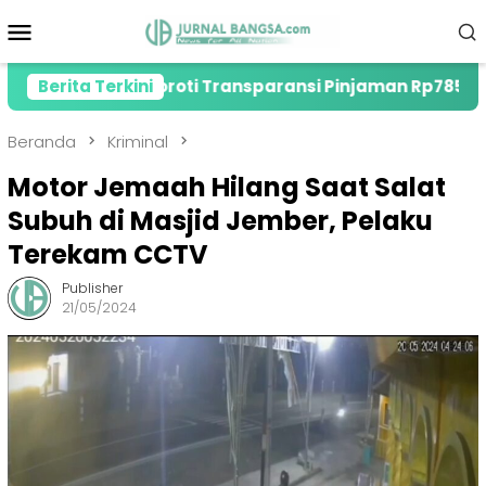
Loncat
Menu
ke
Mobile
konten
ber, Soroti Transparansi Pinjaman Rp785 Miliar
Berita Terkini
Beranda
Kriminal
Motor Jemaah Hilang Saat Salat
Subuh di Masjid Jember, Pelaku
Terekam CCTV
Publisher
21/05/2024