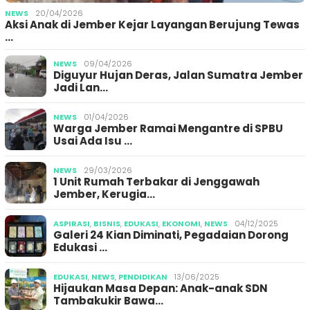
NEWS
20/04/2026
Aksi Anak di Jember Kejar Layangan Berujung Tewas
…
NEWS
09/04/2026
Diguyur Hujan Deras, Jalan Sumatra Jember
Jadi Lan…
NEWS
01/04/2026
Warga Jember Ramai Mengantre di SPBU
Usai Ada Isu …
NEWS
29/03/2026
1 Unit Rumah Terbakar di Jenggawah
Jember, Kerugia…
ASPIRASI
,
BISNIS
,
EDUKASI
,
EKONOMI
,
NEWS
04/12/2025
Galeri 24 Kian Diminati, Pegadaian Dorong
Edukasi …
EDUKASI
,
NEWS
,
PENDIDIKAN
13/06/2025
Hijaukan Masa Depan: Anak-anak SDN
Tambakukir Bawa…