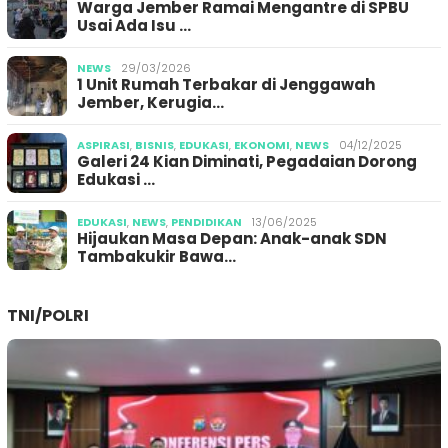
Warga Jember Ramai Mengantre di SPBU
Usai Ada Isu …
NEWS
29/03/2026
1 Unit Rumah Terbakar di Jenggawah
Jember, Kerugia…
ASPIRASI
,
BISNIS
,
EDUKASI
,
EKONOMI
,
NEWS
04/12/2025
Galeri 24 Kian Diminati, Pegadaian Dorong
Edukasi …
EDUKASI
,
NEWS
,
PENDIDIKAN
13/06/2025
Hijaukan Masa Depan: Anak-anak SDN
Tambakukir Bawa…
TNI/POLRI