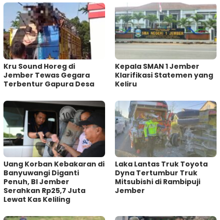
Kru Sound Horeg di
Kepala SMAN 1 Jember
Jember Tewas Gegara
Klarifikasi Statemen yang
Terbentur Gapura Desa
Keliru
Uang Korban Kebakaran di
Laka Lantas Truk Toyota
Banyuwangi Diganti
Dyna Tertumbur Truk
Penuh, BI Jember
Mitsubishi di Rambipuji
Serahkan Rp25,7 Juta
Jember
Lewat Kas Keliling