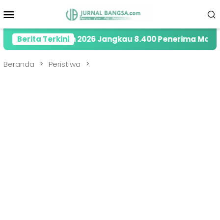
Loncat
Menu
ke
Mobile
konten
 di Tahun 2026 Jangkau 8.400 Penerima Manfaat melal
Berita Terkini
Beranda
Peristiwa