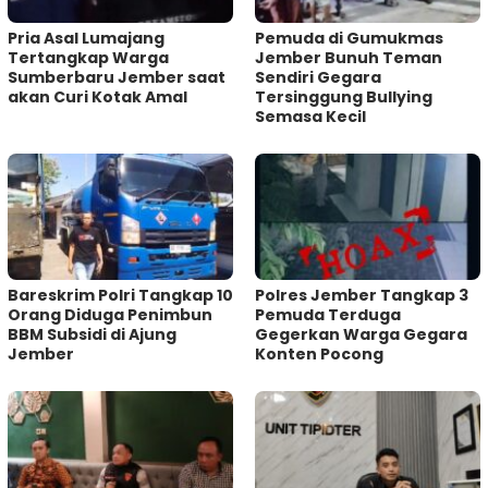
Pria Asal Lumajang
Pemuda di Gumukmas
Tertangkap Warga
Jember Bunuh Teman
Sumberbaru Jember saat
Sendiri Gegara
akan Curi Kotak Amal
Tersinggung Bullying
Semasa Kecil
Bareskrim Polri Tangkap 10
Polres Jember Tangkap 3
Orang Diduga Penimbun
Pemuda Terduga
BBM Subsidi di Ajung
Gegerkan Warga Gegara
Jember
Konten Pocong