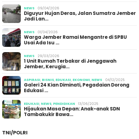
NEWS
09/04/2026
Diguyur Hujan Deras, Jalan Sumatra Jember
Jadi Lan…
NEWS
01/04/2026
Warga Jember Ramai Mengantre di SPBU
Usai Ada Isu …
NEWS
29/03/2026
1 Unit Rumah Terbakar di Jenggawah
Jember, Kerugia…
ASPIRASI
,
BISNIS
,
EDUKASI
,
EKONOMI
,
NEWS
04/12/2025
Galeri 24 Kian Diminati, Pegadaian Dorong
Edukasi …
EDUKASI
,
NEWS
,
PENDIDIKAN
13/06/2025
Hijaukan Masa Depan: Anak-anak SDN
Tambakukir Bawa…
TNI/POLRI