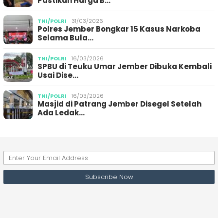
Pastikan Harga B…
TNI/POLRI
31/03/2026
Polres Jember Bongkar 15 Kasus Narkoba
Selama Bula…
TNI/POLRI
16/03/2026
SPBU di Teuku Umar Jember Dibuka Kembali
Usai Dise…
TNI/POLRI
16/03/2026
Masjid di Patrang Jember Disegel Setelah
Ada Ledak…