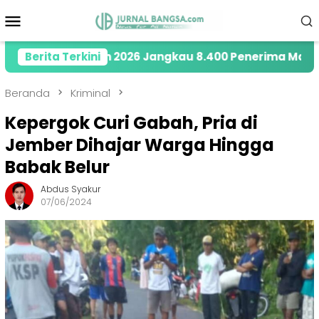
Loncat
Menu
ke
Mobile
konten
y di Tahun 2026 Jangkau 8.400 Penerima Manfaat mel
Berita Terkini
Beranda
Kriminal
Kepergok Curi Gabah, Pria di
Jember Dihajar Warga Hingga
Babak Belur
Abdus Syakur
07/06/2024