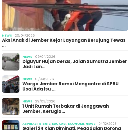
NEWS
20/04/2026
Aksi Anak di Jember Kejar Layangan Berujung Tewas
…
NEWS
09/04/2026
Diguyur Hujan Deras, Jalan Sumatra Jember
Jadi Lan…
NEWS
01/04/2026
Warga Jember Ramai Mengantre di SPBU
Usai Ada Isu …
NEWS
29/03/2026
1 Unit Rumah Terbakar di Jenggawah
Jember, Kerugia…
ASPIRASI
,
BISNIS
,
EDUKASI
,
EKONOMI
,
NEWS
04/12/2025
Galeri 24 Kian Diminati, Pegadaian Dorong