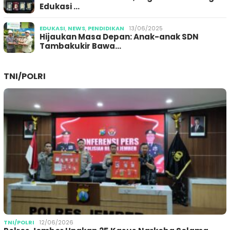
Edukasi …
EDUKASI
,
NEWS
,
PENDIDIKAN
13/06/2025
Hijaukan Masa Depan: Anak-anak SDN
Tambakukir Bawa…
TNI/POLRI
TNI/POLRI
12/06/2026