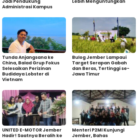
Jadi Pendukung
Lebih Menguntungkan
Administrasi Kampus
Tunda Anjangsana ke
Bulog Jember Lampaui
China, Balad Grup Fokus
Target Serapan Gabah
Selesaikan Perizinan
dan Beras, Tertinggi se-
Budidaya Lobster di
Jawa Timur
Vietnam
UNITED E-MOTOR Jember
Menteri P2MI Kunjungi
Hadir! Saatnya Beralih ke
Jember, Bahas