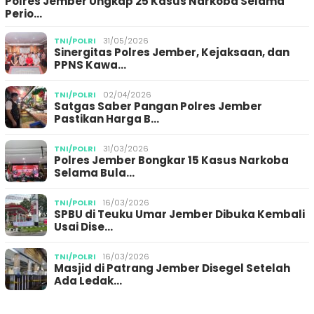
Polres Jember Ungkap 25 Kasus Narkoba Selama
Perio…
TNI/POLRI
31/05/2026
Sinergitas Polres Jember, Kejaksaan, dan
PPNS Kawa…
TNI/POLRI
02/04/2026
Satgas Saber Pangan Polres Jember
Pastikan Harga B…
TNI/POLRI
31/03/2026
Polres Jember Bongkar 15 Kasus Narkoba
Selama Bula…
TNI/POLRI
16/03/2026
SPBU di Teuku Umar Jember Dibuka Kembali
Usai Dise…
TNI/POLRI
16/03/2026
Masjid di Patrang Jember Disegel Setelah
Ada Ledak…