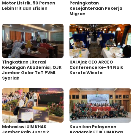
Motor Listrik, 90 Persen
Peningkatan
Lebih Irit dan Efisien
Kesejahteraan Pekerja
Migran
Tingkatkan Literasi
KAI Ajak CEO ARCEO
Keuangan Akademisi, OJK
Conference ke-44 Naik
Jember Gelar ToT PVML
Kereta Wisata
Syariah
Mahasiswi UIN KHAS
Keunikan Pelayanan
Jember Raih Juara 2
Akademik FTIK UIN Khas