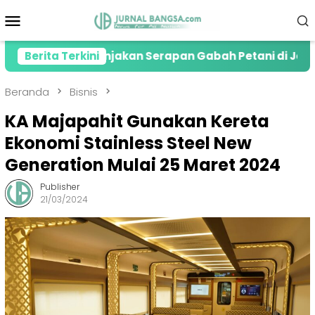
Loncat
Menu
ke
Mobile
konten
iasi Lonjakan Serapan Gabah Petani di Jember
Berita Terkini
K
Beranda
Bisnis
KA Majapahit Gunakan Kereta
Ekonomi Stainless Steel New
Generation Mulai 25 Maret 2024
Publisher
21/03/2024