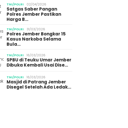
TNI/POLRI
02/04/2026
Satgas Saber Pangan
Polres Jember Pastikan
Harga B…
TNI/POLRI
31/03/2026
Polres Jember Bongkar 15
Kasus Narkoba Selama
Bula…
TNI/POLRI
16/03/2026
SPBU di Teuku Umar Jember
Dibuka Kembali Usai Dise…
TNI/POLRI
16/03/2026
Masjid di Patrang Jember
Disegel Setelah Ada Ledak…