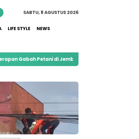
n
SABTU, 8 AGUSTUS 2026
A
LIFE STYLE
NEWS
 Petani di Jember
Kolaborasi Alfamart dan Swe
S
20/04/2026