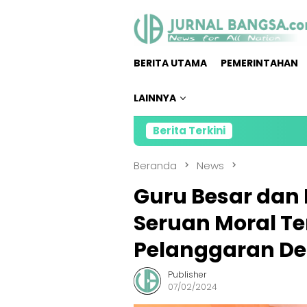
Loncat
ke
konten
BERITA UTAMA
PEMERINTAHAN
LAINNYA
Berita Terkini
Direktu
Beranda
News
Guru Besar dan
Seruan Moral T
Pelanggaran D
Publisher
07/02/2024