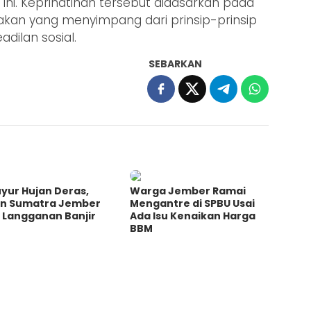
at ini. Keprihatinan tersebut didasarkan pada
indakan yang menyimpang dari prinsip-prinsip
dilan sosial.
SEBARKAN
yur Hujan Deras,
Warga Jember Ramai
an Sumatra Jember
Mengantre di SPBU Usai
 Langganan Banjir
Ada Isu Kenaikan Harga
BBM