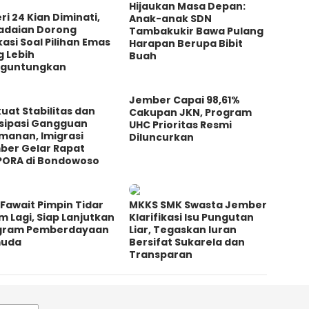
Hijaukan Masa Depan:
ri 24 Kian Diminati,
Anak-anak SDN
adaian Dorong
Tambakukir Bawa Pulang
asi Soal Pilihan Emas
Harapan Berupa Bibit
g Lebih
Buah
guntungkan
Jember Capai 98,61%
uat Stabilitas dan
Cakupan JKN, Program
isipasi Gangguan
UHC Prioritas Resmi
manan, Imigrasi
Diluncurkan
ber Gelar Rapat
PORA di Bondowoso
Fawait Pimpin Tidar
MKKS SMK Swasta Jember
m Lagi, Siap Lanjutkan
Klarifikasi Isu Pungutan
gram Pemberdayaan
Liar, Tegaskan Iuran
uda
Bersifat Sukarela dan
Transparan