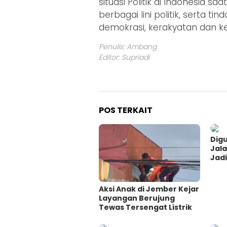
situasi Politik di Indonesia sa
berbagai lini politik, serta t
demokrasi, kerakyatan dan kea
Penulis: Ambang
Editor: Supriadi
POS TERKAIT
Digu
Jal
Jadi
Aksi Anak di Jember Kejar
Layangan Berujung
Tewas Tersengat Listrik