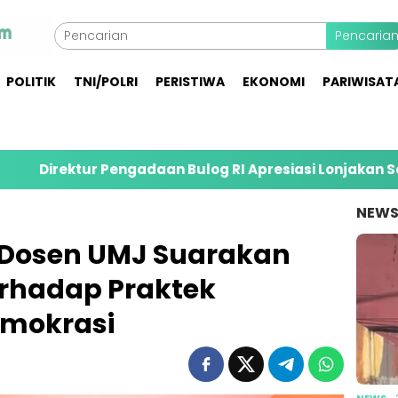
Pencaria
POLITIK
TNI/POLRI
PERISTIWA
EKONOMI
PARIWISAT
r Pengadaan Bulog RI Apresiasi Lonjakan Serapan Gabah
NEW
 Dosen UMJ Suarakan
erhadap Praktek
emokrasi
NEWS