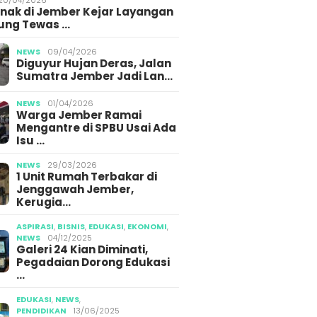
Anak di Jember Kejar Layangan
ung Tewas …
NEWS
09/04/2026
Diguyur Hujan Deras, Jalan
Sumatra Jember Jadi Lan…
NEWS
01/04/2026
Warga Jember Ramai
Mengantre di SPBU Usai Ada
Isu …
NEWS
29/03/2026
1 Unit Rumah Terbakar di
Jenggawah Jember,
Kerugia…
ASPIRASI
,
BISNIS
,
EDUKASI
,
EKONOMI
,
NEWS
04/12/2025
Galeri 24 Kian Diminati,
Pegadaian Dorong Edukasi
…
EDUKASI
,
NEWS
,
PENDIDIKAN
13/06/2025