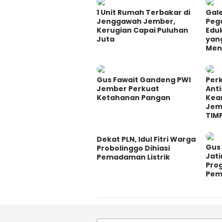
1 Unit Rumah Terbakar di
Gale
Jenggawah Jember,
Peg
Kerugian Capai Puluhan
Eduk
Juta
yan
Men
Gus Fawait Gandeng PWI
Perk
Jember Perkuat
Ant
Ketahanan Pangan
Kea
Jem
TIM
Dekat PLN, Idul Fitri Warga
Gus 
Probolinggo Dihiasi
Jati
Pemadaman Listrik
Pro
Pem