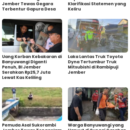
Jember Tewas Gegara
Klarifikasi Statemen yang
Terbentur Gapura Desa
Keliru
Uang Korban Kebakaran di
Laka Lantas Truk Toyota
Banyuwangi Diganti
Dyna Tertumbur Truk
Penuh, BI Jember
Mitsubishi di Rambipuji
Serahkan Rp25,7 Juta
Jember
Lewat Kas Keliling
Pemuda Asal Sukorambi
Warga Banyuwangi yang