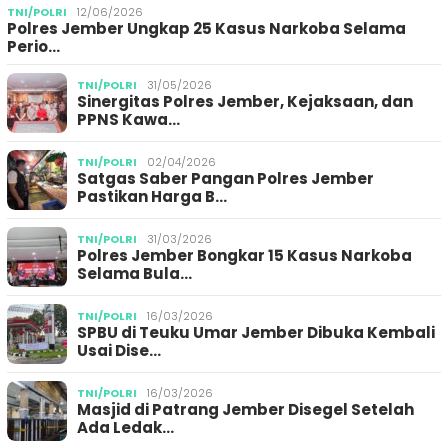
TNI/POLRI
12/06/2026
Polres Jember Ungkap 25 Kasus Narkoba Selama
Perio…
TNI/POLRI
31/05/2026
Sinergitas Polres Jember, Kejaksaan, dan
PPNS Kawa…
TNI/POLRI
02/04/2026
Satgas Saber Pangan Polres Jember
Pastikan Harga B…
TNI/POLRI
31/03/2026
Polres Jember Bongkar 15 Kasus Narkoba
Selama Bula…
TNI/POLRI
16/03/2026
SPBU di Teuku Umar Jember Dibuka Kembali
Usai Dise…
TNI/POLRI
16/03/2026
Masjid di Patrang Jember Disegel Setelah
Ada Ledak…