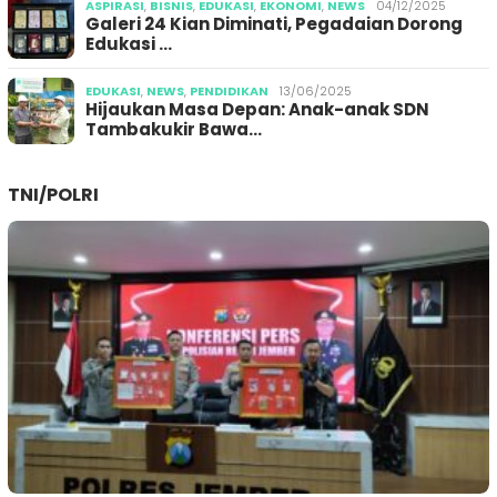
ASPIRASI
,
BISNIS
,
EDUKASI
,
EKONOMI
,
NEWS
04/12/2025
Galeri 24 Kian Diminati, Pegadaian Dorong
Edukasi …
EDUKASI
,
NEWS
,
PENDIDIKAN
13/06/2025
Hijaukan Masa Depan: Anak-anak SDN
Tambakukir Bawa…
TNI/POLRI