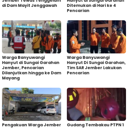
Jember Tewas Tenggelam
Hanyut di Sungai Garahan
di Dam Mayit Jenggawah
Ditemukan di Hari ke 4
Pencarian
Warga Banyuwangi
Warga Banyuwangi
Hanyut di Sungai Garahan
Hanyut Di Sungai Garahan,
Jember, Pencarian
Tim SAR Jember Lakukan
Dilanjutkan hingga ke Dam
Pencarian
Mayang
Pengakuan Warga Jember
Gudang Tembakau PTPN 1