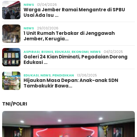
NEWS
01/04/2026
Warga Jember Ramai Mengantre di SPBU
Usai Ada Isu …
NEWS
29/03/2026
1 Unit Rumah Terbakar di Jenggawah
Jember, Kerugia…
ASPIRASI
,
BISNIS
,
EDUKASI
,
EKONOMI
,
NEWS
04/12/2025
Galeri 24 Kian Diminati, Pegadaian Dorong
Edukasi …
EDUKASI
,
NEWS
,
PENDIDIKAN
13/06/2025
Hijaukan Masa Depan: Anak-anak SDN
Tambakukir Bawa…
TNI/POLRI