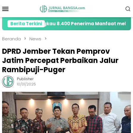
Loncat
Menu
ke
Mobile
konten
026 Jangkau 8.400 Penerima Manfaat melalui Program 
Berita Terkini
Beranda
News
DPRD Jember Tekan Pemprov
Jatim Percepat Perbaikan Jalur
Rambipuji-Puger
Publisher
10/01/2025