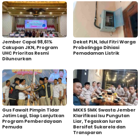
Jember Capai 98,61%
Dekat PLN, Idul Fitri Warga
Cakupan JKN, Program
Probolinggo Dihiasi
UHC Prioritas Resmi
Pemadaman Listrik
Diluncurkan
Gus Fawait Pimpin Tidar
MKKS SMK Swasta Jember
Jatim Lagi, Siap Lanjutkan
Klarifikasi Isu Pungutan
Program Pemberdayaan
Liar, Tegaskan Iuran
Pemuda
Bersifat Sukarela dan
Transparan