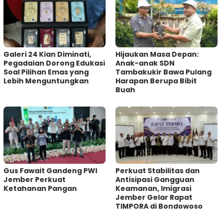
Galeri 24 Kian Diminati,
Hijaukan Masa Depan:
Pegadaian Dorong Edukasi
Anak-anak SDN
Soal Pilihan Emas yang
Tambakukir Bawa Pulang
Lebih Menguntungkan
Harapan Berupa Bibit
Buah
Gus Fawait Gandeng PWI
Perkuat Stabilitas dan
Jember Perkuat
Antisipasi Gangguan
Ketahanan Pangan
Keamanan, Imigrasi
Jember Gelar Rapat
TIMPORA di Bondowoso