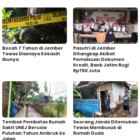
Bocah 7 Tahun di Jember
Pasutri di Jember
Tewas Dianiaya Kekasih
Ditangkap Akibat
Ibunya
Pemalsuan Dokumen
Kredit, Bank Jatim Rugi
Rp750 Juta
Tembok Pembatas Rumah
Seorang Janda Ditemukan
Sakit UNEJ Berusia
Tewas Membusuk di
Puluhan Tahun Ambruk ke
Rumah Duda
Jalan