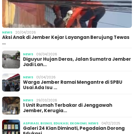
NEWS
20/04/2026
Aksi Anak di Jember Kejar Layangan Berujung Tewas
…
NEWS
09/04/2026
Diguyur Hujan Deras, Jalan Sumatra Jember
Jadi Lan…
NEWS
01/04/2026
Warga Jember Ramai Mengantre di SPBU
Usai Ada Isu …
NEWS
29/03/2026
1 Unit Rumah Terbakar di Jenggawah
Jember, Kerugia…
ASPIRASI
,
BISNIS
,
EDUKASI
,
EKONOMI
,
NEWS
04/12/2025
Galeri 24 Kian Diminati, Pegadaian Dorong
Edukasi …