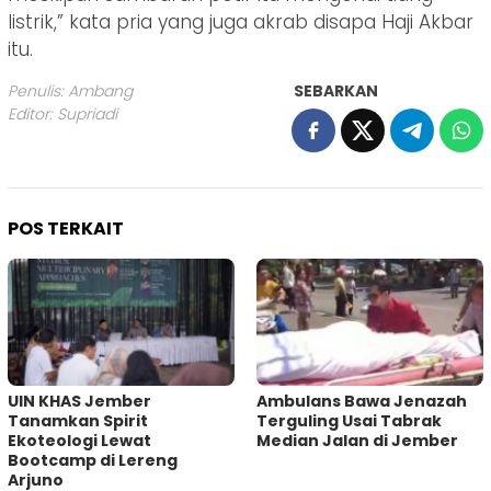
listrik,” kata pria yang juga akrab disapa Haji Akbar
itu.
Penulis: Ambang
SEBARKAN
Editor: Supriadi
POS TERKAIT
UIN KHAS Jember
Ambulans Bawa Jenazah
Tanamkan Spirit
Terguling Usai Tabrak
Ekoteologi Lewat
Median Jalan di Jember
Bootcamp di Lereng
Arjuno