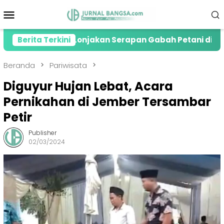
Loncat
Menu
ke
Mobile
konten
resiasi Lonjakan Serapan Gabah Petani di Jember
Berita Terkini
Beranda
Pariwisata
Diguyur Hujan Lebat, Acara
Pernikahan di Jember Tersambar
Petir
Publisher
02/03/2024