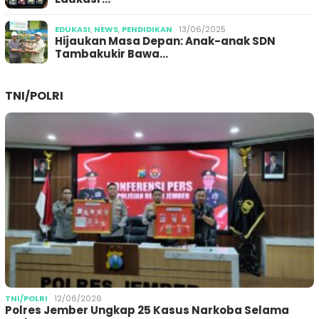
EDUKASI
,
NEWS
,
PENDIDIKAN
13/06/2025
Hijaukan Masa Depan: Anak-anak SDN
Tambakukir Bawa…
TNI/POLRI
TNI/POLRI
12/06/2026
Polres Jember Ungkap 25 Kasus Narkoba Selama