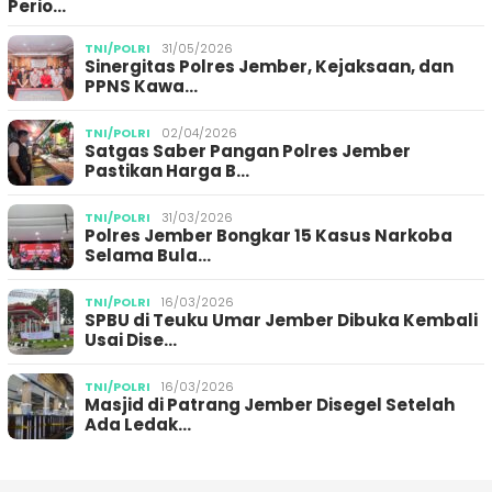
Perio…
TNI/POLRI
31/05/2026
Sinergitas Polres Jember, Kejaksaan, dan
PPNS Kawa…
TNI/POLRI
02/04/2026
Satgas Saber Pangan Polres Jember
Pastikan Harga B…
TNI/POLRI
31/03/2026
Polres Jember Bongkar 15 Kasus Narkoba
Selama Bula…
TNI/POLRI
16/03/2026
SPBU di Teuku Umar Jember Dibuka Kembali
Usai Dise…
TNI/POLRI
16/03/2026
Masjid di Patrang Jember Disegel Setelah
Ada Ledak…