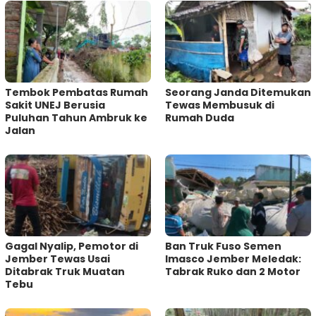
Tembok Pembatas Rumah
Seorang Janda Ditemukan
Sakit UNEJ Berusia
Tewas Membusuk di
Puluhan Tahun Ambruk ke
Rumah Duda
Jalan
Gagal Nyalip, Pemotor di
Ban Truk Fuso Semen
Jember Tewas Usai
Imasco Jember Meledak:
Ditabrak Truk Muatan
Tabrak Ruko dan 2 Motor
Tebu