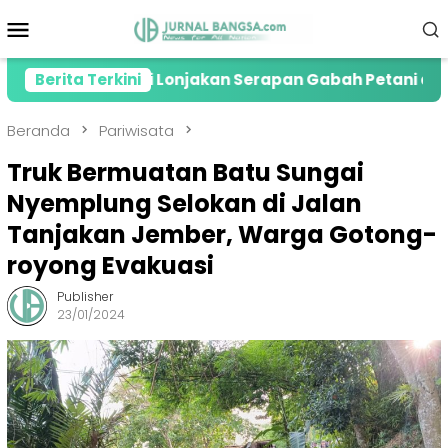
Loncat
Menu
ke
Mobile
konten
Apresiasi Lonjakan Serapan Gabah Petani di Jember
Berita Terkini
Beranda
Pariwisata
Truk Bermuatan Batu Sungai
Nyemplung Selokan di Jalan
Tanjakan Jember, Warga Gotong-
royong Evakuasi
Publisher
23/01/2024