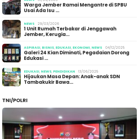
Warga Jember Ramai Mengantre di SPBU
Usai Ada Isu …
NEWS
29/03/2026
1 Unit Rumah Terbakar di Jenggawah
Jember, Kerugia…
ASPIRASI
,
BISNIS
,
EDUKASI
,
EKONOMI
,
NEWS
04/12/2025
Galeri 24 Kian Diminati, Pegadaian Dorong
Edukasi …
EDUKASI
,
NEWS
,
PENDIDIKAN
13/06/2025
Hijaukan Masa Depan: Anak-anak SDN
Tambakukir Bawa…
TNI/POLRI