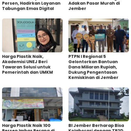
Persen, Hadirkan Layanan
Adakan Pasar Murah di
Tabungan Emas Digital
Jember
Harga Plastik Naik,
PTPN I Regional 5
Akademisi UNEJ Beri
Gelontorkan Bantuan
Tawaran Solusi untuk
Dana Miliaran Rupiah,
Pemerintah dan UMKM
Dukung Pengentasan
Kemiskinan di Jember
Harga Plastik Naik 100
BI Jember Berharap Bisa
Persen Imbas Perang di
Kolaborasi dengan TP2D