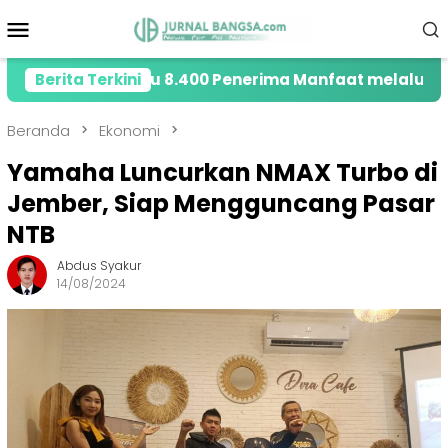
Loncat
Menu
ke
Mobile
konten
Jangkau 8.400 Penerima Manfaat melalui Program Sah
Berita Terkini
Beranda
Ekonomi
Yamaha Luncurkan NMAX Turbo di
Jember, Siap Mengguncang Pasar
NTB
Abdus Syakur
14/08/2024