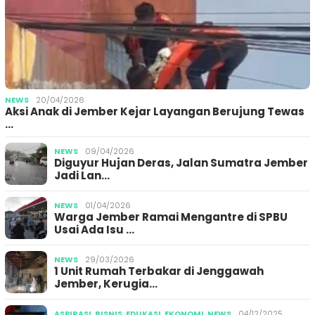
NEWS
20/04/2026
Aksi Anak di Jember Kejar Layangan Berujung Tewas
…
NEWS
09/04/2026
Diguyur Hujan Deras, Jalan Sumatra Jember
Jadi Lan…
NEWS
01/04/2026
Warga Jember Ramai Mengantre di SPBU
Usai Ada Isu …
NEWS
29/03/2026
1 Unit Rumah Terbakar di Jenggawah
Jember, Kerugia…
ASPIRASI
,
BISNIS
,
EDUKASI
,
EKONOMI
,
NEWS
04/12/2025