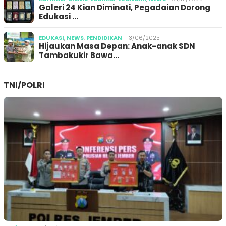
Galeri 24 Kian Diminati, Pegadaian Dorong
Edukasi …
EDUKASI
,
NEWS
,
PENDIDIKAN
13/06/2025
Hijaukan Masa Depan: Anak-anak SDN
Tambakukir Bawa…
TNI/POLRI