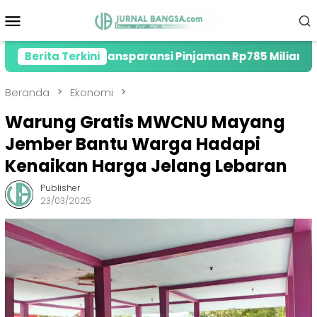
Loncat
Menu
ke
Mobile
konten
roti Transparansi Pinjaman Rp785 Miliar
Berita Terkini
Direkt
Beranda
Ekonomi
Warung Gratis MWCNU Mayang
Jember Bantu Warga Hadapi
Kenaikan Harga Jelang Lebaran
Publisher
23/03/2025