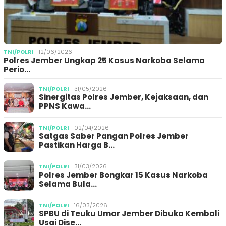
TNI/POLRI
12/06/2026
Polres Jember Ungkap 25 Kasus Narkoba Selama
Perio…
TNI/POLRI
31/05/2026
Sinergitas Polres Jember, Kejaksaan, dan
PPNS Kawa…
TNI/POLRI
02/04/2026
Satgas Saber Pangan Polres Jember
Pastikan Harga B…
TNI/POLRI
31/03/2026
Polres Jember Bongkar 15 Kasus Narkoba
Selama Bula…
TNI/POLRI
16/03/2026
SPBU di Teuku Umar Jember Dibuka Kembali
Usai Dise…