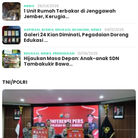
NEWS
29/03/2026
1 Unit Rumah Terbakar di Jenggawah
Jember, Kerugia…
ASPIRASI
,
BISNIS
,
EDUKASI
,
EKONOMI
,
NEWS
04/12/2025
Galeri 24 Kian Diminati, Pegadaian Dorong
Edukasi …
EDUKASI
,
NEWS
,
PENDIDIKAN
13/06/2025
Hijaukan Masa Depan: Anak-anak SDN
Tambakukir Bawa…
TNI/POLRI