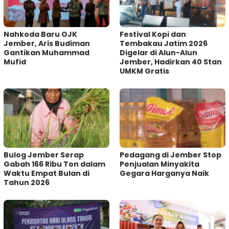
Nahkoda Baru OJK
Festival Kopi dan
Jember, Aris Budiman
Tembakau Jatim 2026
Gantikan Muhammad
Digelar di Alun-Alun
Mufid
Jember, Hadirkan 40 Stan
UMKM Gratis
Bulog Jember Serap
Pedagang di Jember Stop
Gabah 166 Ribu Ton dalam
Penjualan Minyakita
Waktu Empat Bulan di
Gegara Harganya Naik
Tahun 2026