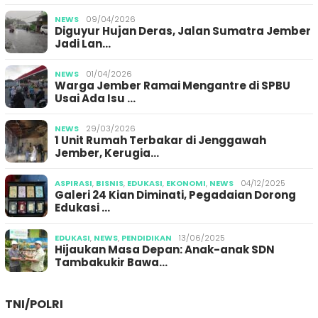
NEWS
09/04/2026
Diguyur Hujan Deras, Jalan Sumatra Jember
Jadi Lan…
NEWS
01/04/2026
Warga Jember Ramai Mengantre di SPBU
Usai Ada Isu …
NEWS
29/03/2026
1 Unit Rumah Terbakar di Jenggawah
Jember, Kerugia…
ASPIRASI
,
BISNIS
,
EDUKASI
,
EKONOMI
,
NEWS
04/12/2025
Galeri 24 Kian Diminati, Pegadaian Dorong
Edukasi …
EDUKASI
,
NEWS
,
PENDIDIKAN
13/06/2025
Hijaukan Masa Depan: Anak-anak SDN
Tambakukir Bawa…
TNI/POLRI