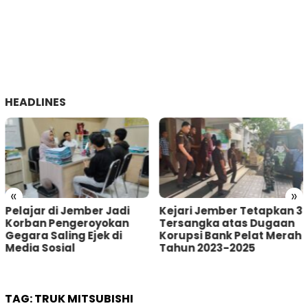
HEADLINES
«
»
Kejari Jember Tetapkan 3
Pria Asal Lumajang
Tersangka atas Dugaan
Tertangkap Warga
Korupsi Bank Pelat Merah
Sumberbaru Jember
Tahun 2023-2025
saat akan Curi Kotak
Amal
TAG:
TRUK MITSUBISHI