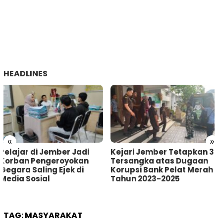
HEADLINES
«
»
Kejari Jember Tetapkan 3
Pria Asal Lumajang
Tersangka atas Dugaan
Tertangkap Warga
Korupsi Bank Pelat Merah
Sumberbaru Jember
Tahun 2023-2025
saat akan Curi Kotak
Amal
TAG:
MASYARAKAT