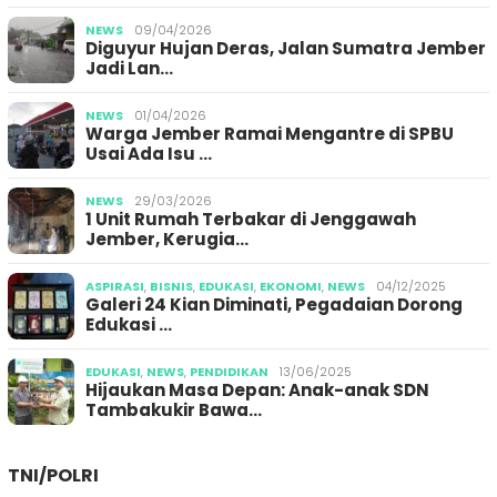
NEWS
09/04/2026
Diguyur Hujan Deras, Jalan Sumatra Jember
Jadi Lan…
NEWS
01/04/2026
Warga Jember Ramai Mengantre di SPBU
Usai Ada Isu …
NEWS
29/03/2026
1 Unit Rumah Terbakar di Jenggawah
Jember, Kerugia…
ASPIRASI
,
BISNIS
,
EDUKASI
,
EKONOMI
,
NEWS
04/12/2025
Galeri 24 Kian Diminati, Pegadaian Dorong
Edukasi …
EDUKASI
,
NEWS
,
PENDIDIKAN
13/06/2025
Hijaukan Masa Depan: Anak-anak SDN
Tambakukir Bawa…
TNI/POLRI