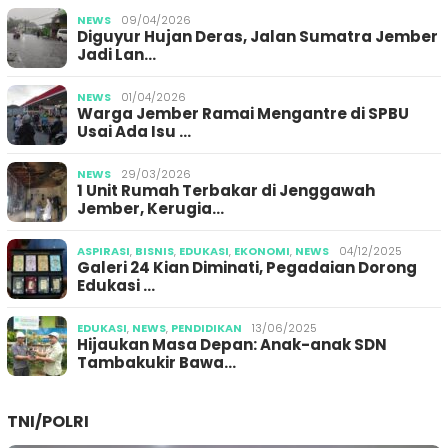
NEWS
09/04/2026
Diguyur Hujan Deras, Jalan Sumatra Jember
Jadi Lan…
NEWS
01/04/2026
Warga Jember Ramai Mengantre di SPBU
Usai Ada Isu …
NEWS
29/03/2026
1 Unit Rumah Terbakar di Jenggawah
Jember, Kerugia…
ASPIRASI
,
BISNIS
,
EDUKASI
,
EKONOMI
,
NEWS
04/12/2025
Galeri 24 Kian Diminati, Pegadaian Dorong
Edukasi …
EDUKASI
,
NEWS
,
PENDIDIKAN
13/06/2025
Hijaukan Masa Depan: Anak-anak SDN
Tambakukir Bawa…
TNI/POLRI