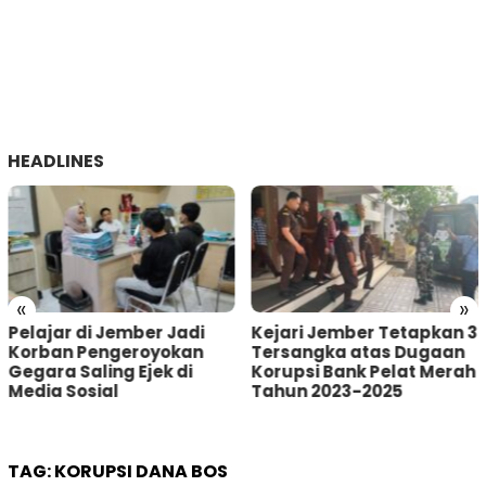
HEADLINES
«
»
Kejari Jember Tetapkan 3
Pria Asal Lumajang
Tersangka atas Dugaan
Tertangkap Warga
Korupsi Bank Pelat Merah
Sumberbaru Jember
Tahun 2023-2025
saat akan Curi Kotak
Amal
TAG:
KORUPSI DANA BOS