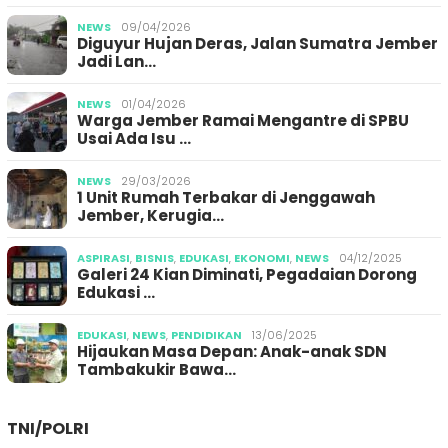
NEWS
09/04/2026
Diguyur Hujan Deras, Jalan Sumatra Jember
Jadi Lan…
NEWS
01/04/2026
Warga Jember Ramai Mengantre di SPBU
Usai Ada Isu …
NEWS
29/03/2026
1 Unit Rumah Terbakar di Jenggawah
Jember, Kerugia…
ASPIRASI
,
BISNIS
,
EDUKASI
,
EKONOMI
,
NEWS
04/12/2025
Galeri 24 Kian Diminati, Pegadaian Dorong
Edukasi …
EDUKASI
,
NEWS
,
PENDIDIKAN
13/06/2025
Hijaukan Masa Depan: Anak-anak SDN
Tambakukir Bawa…
TNI/POLRI