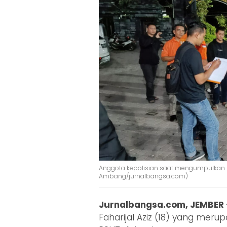
Anggota kepolisian saat mengumpulkan ba
Ambang/jurnalbangsa.com)
Jurnalbangsa.com, JEMBER
Faharijal Aziz (18) yang meru