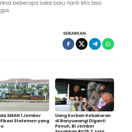
iksa beberapa saksi baru nanti kita bisa
gus.
SEBARKAN
ala SMAN 1 Jember
Uang Korban Kebakaran
ifikasi Statemen yang
di Banyuwangi Diganti
ru
Penuh, BI Jember
Serahkan Rp25,7 Juta