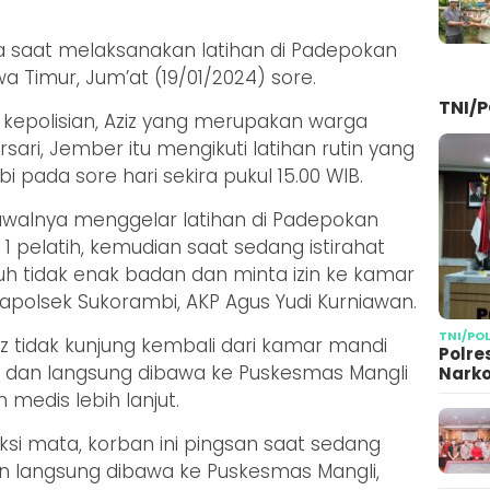
a saat melaksanakan latihan di Padepokan
a Timur, Jum’at (19/01/2024) sore.
TNI/P
 kepolisian, Aziz yang merupakan warga
ari, Jember itu mengikuti latihan rutin yang
i pada sore hari sekira pukul 15.00 WIB.
awalnya menggelar latihan di Padepokan
1 pelatih, kemudian saat sedang istirahat
h tidak enak badan dan minta izin ke kamar
Kapolsek Sukorambi, AKP Agus Yudi Kurniawan.
TNI/PO
iz tidak kunjung kembali dari kamar mandi
Polre
 dan langsung dibawa ke Puskesmas Mangli
Narko
edis lebih lanjut.
si mata, korban ini pingsan saat sedang
 dan langsung dibawa ke Puskesmas Mangli,