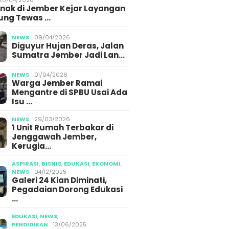
Anak di Jember Kejar Layangan
ung Tewas …
NEWS
09/04/2026
Diguyur Hujan Deras, Jalan
Sumatra Jember Jadi Lan…
NEWS
01/04/2026
Warga Jember Ramai
Mengantre di SPBU Usai Ada
Isu …
NEWS
29/03/2026
1 Unit Rumah Terbakar di
Jenggawah Jember,
Kerugia…
ASPIRASI
,
BISNIS
,
EDUKASI
,
EKONOMI
,
NEWS
04/12/2025
Galeri 24 Kian Diminati,
Pegadaian Dorong Edukasi
…
EDUKASI
,
NEWS
,
PENDIDIKAN
13/06/2025