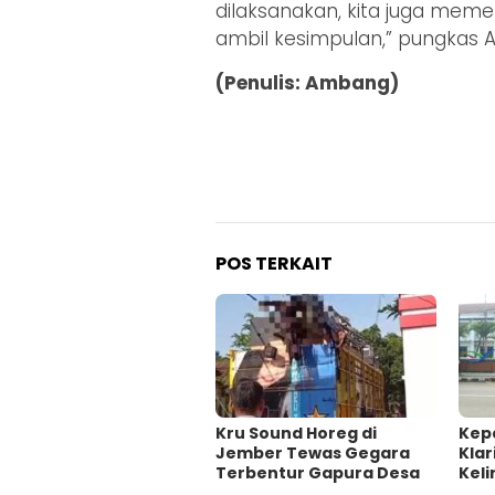
dilaksanakan, kita juga memer
ambil kesimpulan,” pungkas A
(Penulis: Ambang)
POS TERKAIT
Kru Sound Horeg di
Kep
Jember Tewas Gegara
Klar
Terbentur Gapura Desa
Keli