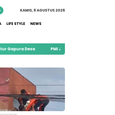
n
KAMIS, 6 AGUSTUS 2026
A
LIFE STYLE
NEWS
sa
PMI Jember Salurkan 74 Ribu Liter Air Bersih
S
20/04/2026