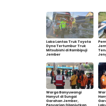
Laka Lantas Truk Toyota
Pem
Dyna Tertumbur Truk
Jem
Mitsubishi di Rambipuji
Ten
Jember
Jen
Warga Banyuwangi
War
Hanyut di Sungai
Hany
Garahan Jember,
Gar
Pencarian Dilanjutkan
Lak