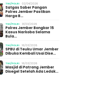
TNI/POLRI
02/04/2026
Satgas Saber Pangan
Polres Jember Pastikan
Harga B…
TNI/POLRI
31/03/2026
Polres Jember Bongkar 15
Kasus Narkoba Selama
Bula…
TNI/POLRI
16/03/2026
SPBU di Teuku Umar Jember
Dibuka Kembali Usai Dise…
TNI/POLRI
16/03/2026
Masjid di Patrang Jember
Disegel Setelah Ada Ledak…