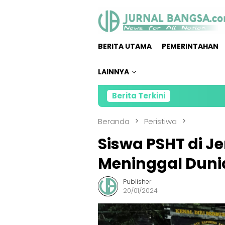
Loncat
ke
konten
BERITA UTAMA
PEMERINTAHAN
LAINNYA
Berita Terkini
Kru Soun
Beranda
Peristiwa
Siswa PSHT di 
Meninggal Dunia
Publisher
20/01/2024