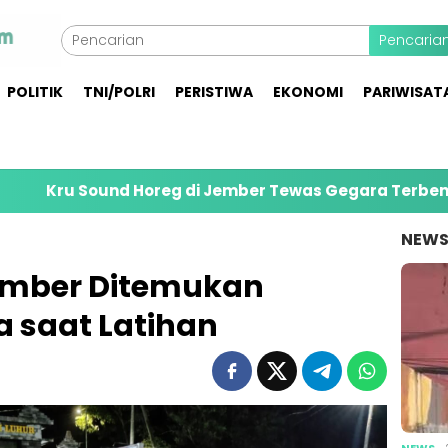
Pencaria
POLITIK
TNI/POLRI
PERISTIWA
EKONOMI
PARIWISAT
d Horeg di Jember Tewas Gegara Terbentur Gapura De
NEW
Jember Ditemukan
 saat Latihan
NEWS