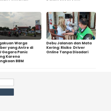
gakuan Warga
Debu Jalanan dan Mata
ber yang Antre di
Kering: Risiko Driver
U Gegara Panic
Online Tanpa Disadari
ing Karena
angkaan BBM