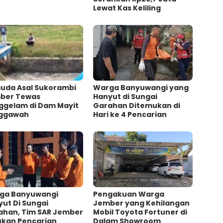
Lewat Kas Keliling
uda Asal Sukorambi
Warga Banyuwangi yang
ber Tewas
Hanyut di Sungai
ggelam di Dam Mayit
Garahan Ditemukan di
ggawah
Hari ke 4 Pencarian
ga Banyuwangi
Pengakuan Warga
ut Di Sungai
Jember yang Kehilangan
ahan, Tim SAR Jember
Mobil Toyota Fortuner di
ukan Pencarian
Dalam Showroom