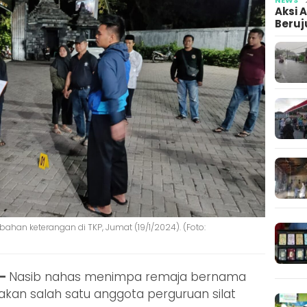
Aksi 
Beruj
han keterangan di TKP, Jumat (19/1/2024). (Foto:
 –
Nasib nahas menimpa remaja bernama
pakan salah satu anggota perguruan silat