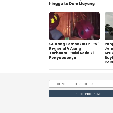
hingga ke Dam Mayang
Gudang Tembakau PTPN 1
Pen
Regional V Ajung
Jem
Terbakar, Polisi Selidiki
SPB
Penyebabnya
Buy
Kel