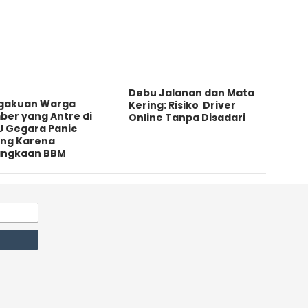
Debu Jalanan dan Mata
gakuan Warga
Kering: Risiko Driver
ber yang Antre di
Online Tanpa Disadari
U Gegara Panic
ing Karena
angkaan BBM