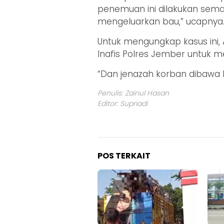
penemuan ini dilakukan sem
mengeluarkan bau,” ucapnya
Untuk mengungkap kasus ini,
Inafis Polres Jember untuk m
“Dan jenazah korban dibawa 
Penulis: Zainul Hasan
Editor: Supriadi
POS TERKAIT