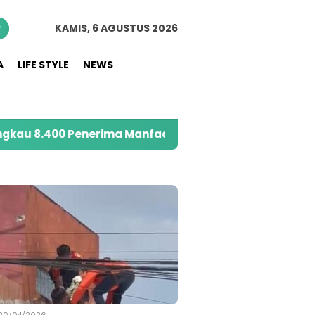
n
KAMIS, 6 AGUSTUS 2026
A
LIFE STYLE
NEWS
0 Penerima Manfaat melalui Program Sahabat Posyandu
S
20/04/2026