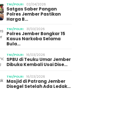
TNI/POLRI
02/04/2026
Satgas Saber Pangan
Polres Jember Pastikan
Harga B…
TNI/POLRI
31/03/2026
Polres Jember Bongkar 15
Kasus Narkoba Selama
Bula…
TNI/POLRI
16/03/2026
SPBU di Teuku Umar Jember
Dibuka Kembali Usai Dise…
TNI/POLRI
16/03/2026
Masjid di Patrang Jember
Disegel Setelah Ada Ledak…