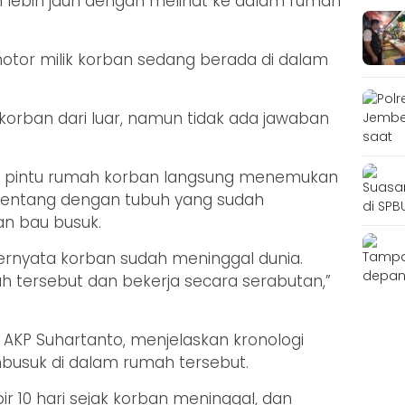
lebih jauh dengan melihat ke dalam rumah
motor milik korban sedang berada di dalam
rban dari luar, namun tidak ada jawaban
k pintu rumah korban langsung menemukan
erlentang dengan tubuh yang sudah
n bau busuk.
ernyata korban sudah meninggal dunia.
ah tersebut dan bekerja secara serabutan,”
AKP Suhartanto, menjelaskan kronologi
suk di dalam rumah tersebut.
r 10 hari sejak korban meninggal, dan