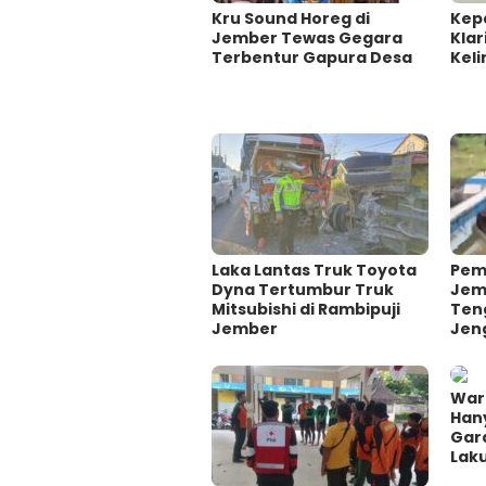
Kru Sound Horeg di
Kep
Jember Tewas Gegara
Klar
Terbentur Gapura Desa
Keli
Laka Lantas Truk Toyota
Pem
Dyna Tertumbur Truk
Jem
Mitsubishi di Rambipuji
Ten
Jember
Jen
War
Hany
Gar
Lak