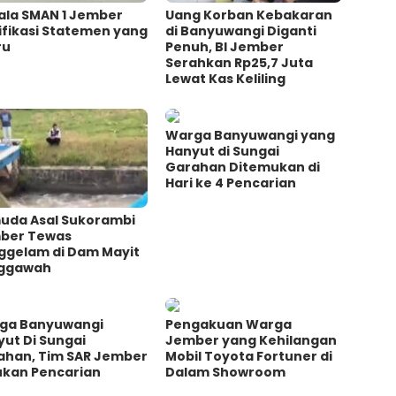
ala SMAN 1 Jember
Uang Korban Kebakaran
ifikasi Statemen yang
di Banyuwangi Diganti
ru
Penuh, BI Jember
Serahkan Rp25,7 Juta
Lewat Kas Keliling
Warga Banyuwangi yang
Hanyut di Sungai
Garahan Ditemukan di
Hari ke 4 Pencarian
uda Asal Sukorambi
ber Tewas
ggelam di Dam Mayit
ggawah
ga Banyuwangi
Pengakuan Warga
ut Di Sungai
Jember yang Kehilangan
ahan, Tim SAR Jember
Mobil Toyota Fortuner di
ukan Pencarian
Dalam Showroom