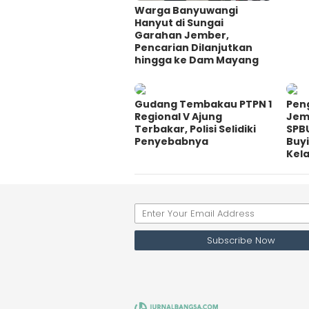
Warga Banyuwangi
Hanyut di Sungai
Garahan Jember,
Pencarian Dilanjutkan
hingga ke Dam Mayang
Gudang Tembakau PTPN 1
Pen
Regional V Ajung
Jem
Terbakar, Polisi Selidiki
SPB
Penyebabnya
Buy
Kel