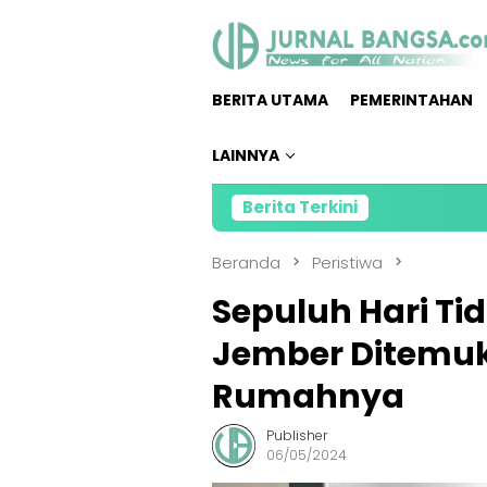
Loncat
ke
konten
BERITA UTAMA
PEMERINTAHAN
LAINNYA
Berita Terkini
Kolabo
Beranda
Peristiwa
Sepuluh Hari Tid
Jember Ditemu
Rumahnya
Publisher
06/05/2024