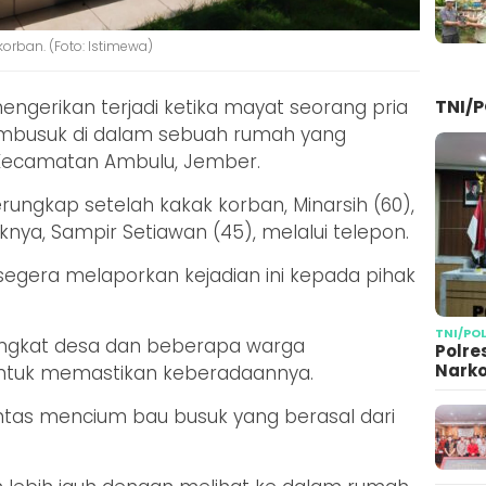
orban. (Foto: Istimewa)
TNI/P
engerikan terjadi ketika mayat seorang pria
mbusuk di dalam sebuah rumah yang
, Kecamatan Ambulu, Jember.
ungkap setelah kakak korban, Minarsih (60),
nya, Sampir Setiawan (45), melalui telepon.
segera melaporkan kejadian ini kepada pihak
TNI/PO
angkat desa dan beberapa warga
Polre
Narko
ntuk memastikan keberadaannya.
antas mencium bau busuk yang berasal dari