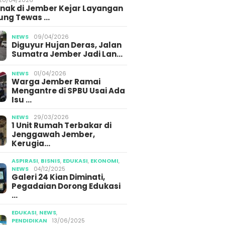
Anak di Jember Kejar Layangan
ung Tewas …
NEWS
09/04/2026
Diguyur Hujan Deras, Jalan
Sumatra Jember Jadi Lan…
NEWS
01/04/2026
Warga Jember Ramai
Mengantre di SPBU Usai Ada
Isu …
NEWS
29/03/2026
1 Unit Rumah Terbakar di
Jenggawah Jember,
Kerugia…
ASPIRASI
,
BISNIS
,
EDUKASI
,
EKONOMI
,
NEWS
04/12/2025
Galeri 24 Kian Diminati,
Pegadaian Dorong Edukasi
…
EDUKASI
,
NEWS
,
PENDIDIKAN
13/06/2025