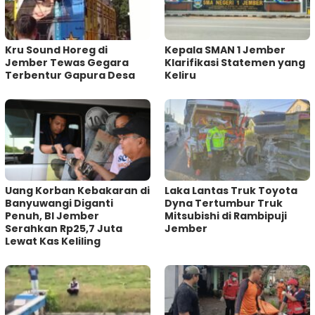
Kru Sound Horeg di
Kepala SMAN 1 Jember
Jember Tewas Gegara
Klarifikasi Statemen yang
Terbentur Gapura Desa
Keliru
Uang Korban Kebakaran di
Laka Lantas Truk Toyota
Banyuwangi Diganti
Dyna Tertumbur Truk
Penuh, BI Jember
Mitsubishi di Rambipuji
Serahkan Rp25,7 Juta
Jember
Lewat Kas Keliling