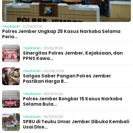
TNI/POLRI
12/06/2026
Polres Jember Ungkap 25 Kasus Narkoba Selama
Perio…
TNI/POLRI
31/05/2026
Sinergitas Polres Jember, Kejaksaan, dan
PPNS Kawa…
TNI/POLRI
02/04/2026
Satgas Saber Pangan Polres Jember
Pastikan Harga B…
TNI/POLRI
31/03/2026
Polres Jember Bongkar 15 Kasus Narkoba
Selama Bula…
TNI/POLRI
16/03/2026
SPBU di Teuku Umar Jember Dibuka Kembali
Usai Dise…