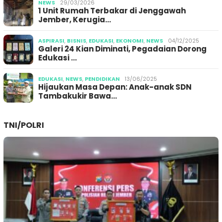
NEWS
29/03/2026
1 Unit Rumah Terbakar di Jenggawah
Jember, Kerugia…
ASPIRASI
,
BISNIS
,
EDUKASI
,
EKONOMI
,
NEWS
04/12/2025
Galeri 24 Kian Diminati, Pegadaian Dorong
Edukasi …
EDUKASI
,
NEWS
,
PENDIDIKAN
13/06/2025
Hijaukan Masa Depan: Anak-anak SDN
Tambakukir Bawa…
TNI/POLRI