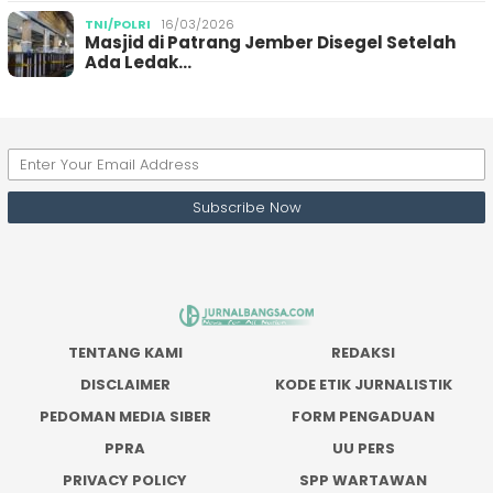
TNI/POLRI
16/03/2026
Masjid di Patrang Jember Disegel Setelah
Ada Ledak…
TENTANG KAMI
REDAKSI
DISCLAIMER
KODE ETIK JURNALISTIK
PEDOMAN MEDIA SIBER
FORM PENGADUAN
PPRA
UU PERS
PRIVACY POLICY
SPP WARTAWAN