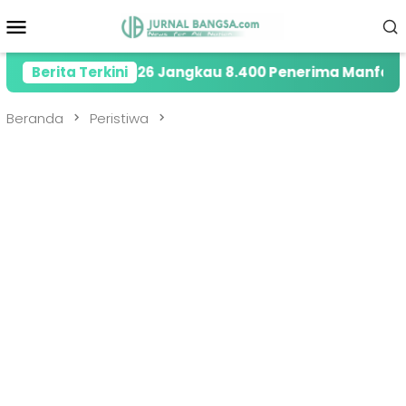
Loncat
Menu
ke
Mobile
konten
ahun 2026 Jangkau 8.400 Penerima Manfaat melalui P
Berita Terkini
Beranda
Peristiwa