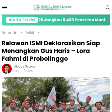
Loncat
Menu
ke
Mobile
konten
Tahun 2026 Jangkau 8.400 Penerima Manfaat melalui P
Berita Terkini
Beranda
Politik
Relawan ISMI Deklarasikan Siap
Menangkan Gus Haris – Lora
Fahmi di Probolinggo
Abdus Syakur
28/08/2024