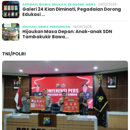
ASPIRASI
,
BISNIS
,
EDUKASI
,
EKONOMI
,
NEWS
04/12/2025
Galeri 24 Kian Diminati, Pegadaian Dorong
Edukasi …
EDUKASI
,
NEWS
,
PENDIDIKAN
13/06/2025
Hijaukan Masa Depan: Anak-anak SDN
Tambakukir Bawa…
TNI/POLRI