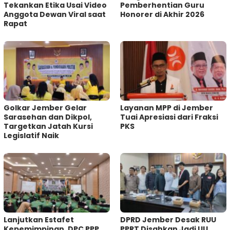
Tekankan Etika Usai Video
Pemberhentian Guru
Anggota Dewan Viral saat
Honorer di Akhir 2026
Rapat
Golkar Jember Gelar
Layanan MPP di Jember
Sarasehan dan Dikpol,
Tuai Apresiasi dari Fraksi
Targetkan Jatah Kursi
PKS
Legislatif Naik
Lanjutkan Estafet
DPRD Jember Desak RUU
Kepemimpinan, DPC PPP
PPRT Disahkan Jadi UU