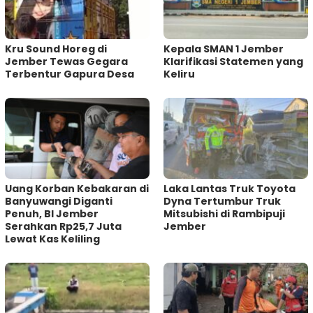
Kru Sound Horeg di
Kepala SMAN 1 Jember
Jember Tewas Gegara
Klarifikasi Statemen yang
Terbentur Gapura Desa
Keliru
Uang Korban Kebakaran di
Laka Lantas Truk Toyota
Banyuwangi Diganti
Dyna Tertumbur Truk
Penuh, BI Jember
Mitsubishi di Rambipuji
Serahkan Rp25,7 Juta
Jember
Lewat Kas Keliling