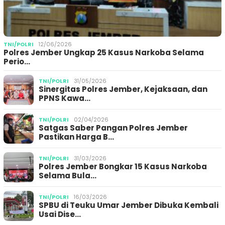
TNI/POLRI
12/06/2026
Polres Jember Ungkap 25 Kasus Narkoba Selama
Perio…
TNI/POLRI
31/05/2026
Sinergitas Polres Jember, Kejaksaan, dan
PPNS Kawa…
TNI/POLRI
02/04/2026
Satgas Saber Pangan Polres Jember
Pastikan Harga B…
TNI/POLRI
31/03/2026
Polres Jember Bongkar 15 Kasus Narkoba
Selama Bula…
TNI/POLRI
16/03/2026
SPBU di Teuku Umar Jember Dibuka Kembali
Usai Dise…