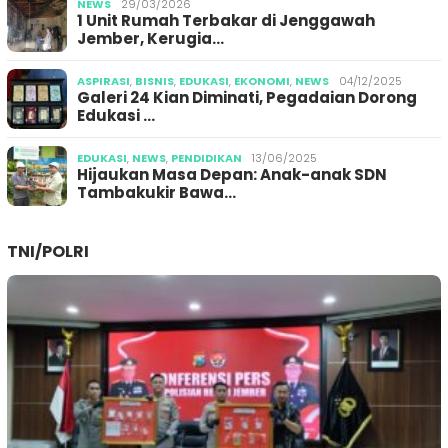
NEWS
29/03/2026
1 Unit Rumah Terbakar di Jenggawah
Jember, Kerugia…
ASPIRASI
,
BISNIS
,
EDUKASI
,
EKONOMI
,
NEWS
04/12/2025
Galeri 24 Kian Diminati, Pegadaian Dorong
Edukasi …
EDUKASI
,
NEWS
,
PENDIDIKAN
13/06/2025
Hijaukan Masa Depan: Anak-anak SDN
Tambakukir Bawa…
TNI/POLRI