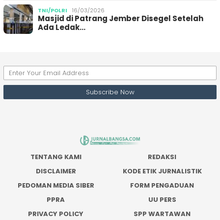
TNI/POLRI
16/03/2026
Masjid di Patrang Jember Disegel Setelah
Ada Ledak…
TENTANG KAMI
REDAKSI
DISCLAIMER
KODE ETIK JURNALISTIK
PEDOMAN MEDIA SIBER
FORM PENGADUAN
PPRA
UU PERS
PRIVACY POLICY
SPP WARTAWAN