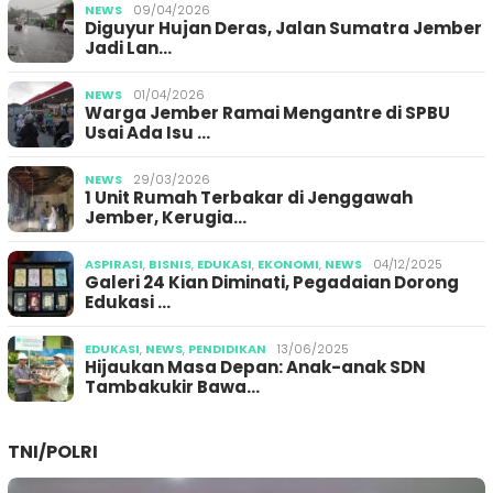
NEWS
09/04/2026
Diguyur Hujan Deras, Jalan Sumatra Jember
Jadi Lan…
NEWS
01/04/2026
Warga Jember Ramai Mengantre di SPBU
Usai Ada Isu …
NEWS
29/03/2026
1 Unit Rumah Terbakar di Jenggawah
Jember, Kerugia…
ASPIRASI
,
BISNIS
,
EDUKASI
,
EKONOMI
,
NEWS
04/12/2025
Galeri 24 Kian Diminati, Pegadaian Dorong
Edukasi …
EDUKASI
,
NEWS
,
PENDIDIKAN
13/06/2025
Hijaukan Masa Depan: Anak-anak SDN
Tambakukir Bawa…
TNI/POLRI