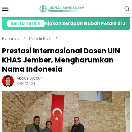
Loncat
Menu
ke
Mobile
konten
presiasi Lonjakan Serapan Gabah Petani di Jember
Berita Terkini
Beranda
Pendidikan
Prestasi Internasional Dosen UIN
KHAS Jember, Mengharumkan
Nama Indonesia
Abdus Syakur
31/10/2024