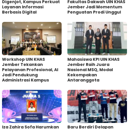
Digenjot, Kampus Perkuat
Fakultas Dakwah UIN KHAS
Layanan Informasi
Jember Jadi Momentum
Berbasis Digital
Penguatan Prodi Unggul
Workshop UIN KHAS
Mahasiswa KPI UIN KHAS
Jember Tekankan
Jember Raih Juara
Pelayanan Profesional, AI
Nasional MSQ, Modal
Jadi Pendukung
Kekompakan
Administrasi Kampus
Antaranggota
Iza Zahira Sofa Harumkan
Baru Berdiri Delapan