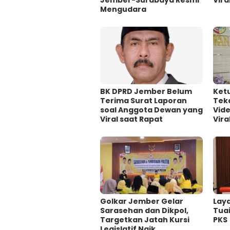
Jember-Surabaya Resmi
Vira
Mengudara
BK DPRD Jember Belum
Ket
Terima Surat Laporan
Teka
soal Anggota Dewan yang
Vid
Viral saat Rapat
Vira
Golkar Jember Gelar
Lay
Sarasehan dan Dikpol,
Tuai
Targetkan Jatah Kursi
PKS
Legislatif Naik