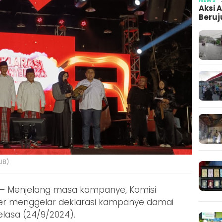
Aksi 
Beruj
JB)
– Menjelang masa kampanye, Komisi
r menggelar deklarasi kampanye damai
lasa (24/9/2024).