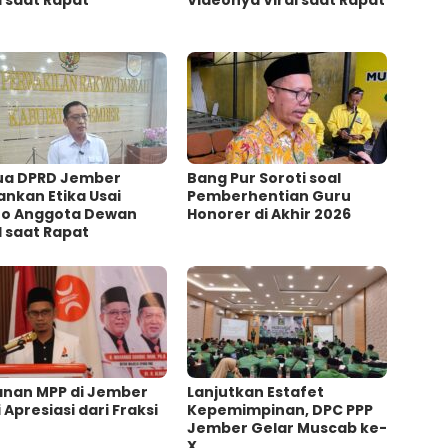
l saat Rapat
Videonya Viral saat Rapat
ua DPRD Jember
Bang Pur Soroti soal
nkan Etika Usai
Pemberhentian Guru
eo Anggota Dewan
Honorer di Akhir 2026
l saat Rapat
anan MPP di Jember
Lanjutkan Estafet
 Apresiasi dari Fraksi
Kepemimpinan, DPC PPP
Jember Gelar Muscab ke-
X