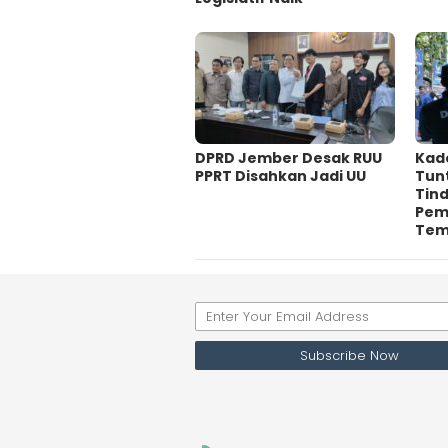
DPRD Jember Desak RUU
Kad
PPRT Disahkan Jadi UU
Tun
Tin
Pem
Te