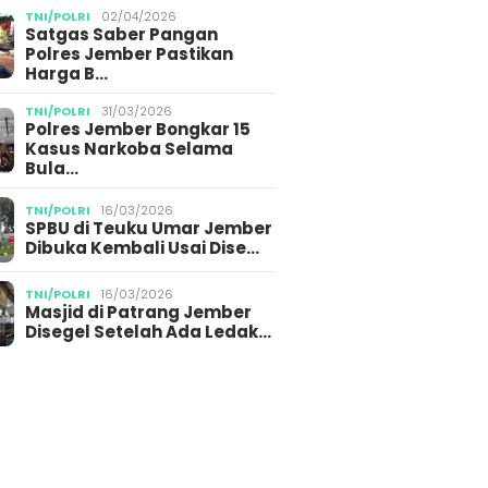
TNI/POLRI
02/04/2026
Satgas Saber Pangan
Polres Jember Pastikan
Harga B…
TNI/POLRI
31/03/2026
Polres Jember Bongkar 15
Kasus Narkoba Selama
Bula…
TNI/POLRI
16/03/2026
SPBU di Teuku Umar Jember
Dibuka Kembali Usai Dise…
TNI/POLRI
16/03/2026
Masjid di Patrang Jember
Disegel Setelah Ada Ledak…