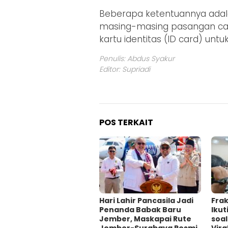
Beberapa ketentuannya adal
masing-masing pasangan cal
kartu identitas (ID card) unt
Penulis: Abdus Syakur
Editor: Supriadi
POS TERKAIT
Hari Lahir Pancasila Jadi
Fra
Penanda Babak Baru
Ikut
Jember, Maskapai Rute
soa