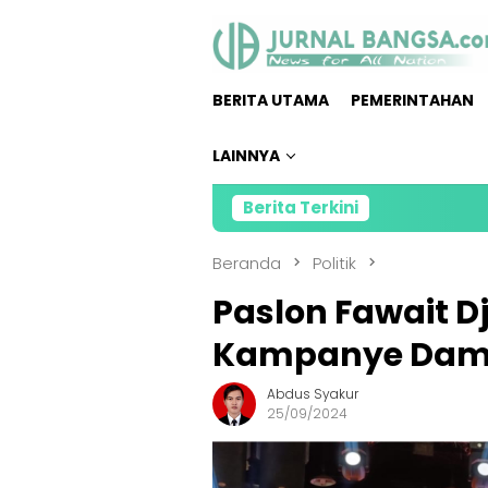
Loncat
ke
konten
BERITA UTAMA
PEMERINTAHAN
LAINNYA
Berita Terkini
Direkt
Beranda
Politik
Paslon Fawait Dj
Kampanye Damai
Abdus Syakur
25/09/2024