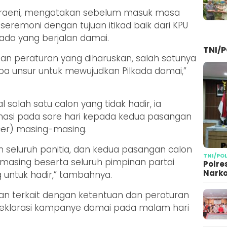
graeni, mengatakan sebelum masuk masa
eremoni dengan tujuan itikad baik dari KPU
ada yang berjalan damai.
TNI/P
an peraturan yang diharuskan, salah satunya
 unsur untuk mewujudkan Pilkada damai,”
 salah satu calon yang tidak hadir, ia
si pada sore hari kepada kedua pasangan
icer) masing-masing.
 seluruh panitia, dan kedua pasangan calon
TNI/PO
-masing beserta seluruh pimpinan partai
Polre
Narko
g untuk hadir,” tambahnya.
n terkait dengan ketentuan dan peraturan
deklarasi kampanye damai pada malam hari