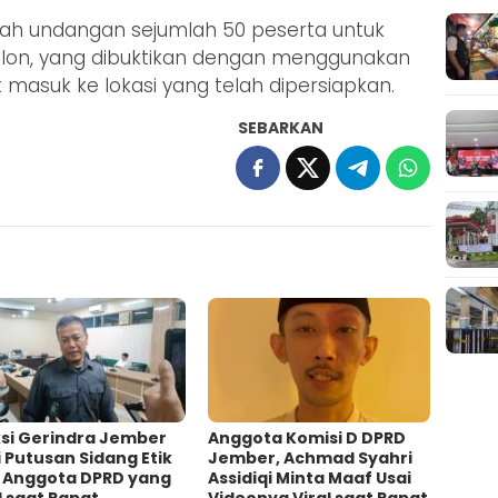
ah undangan sejumlah 50 peserta untuk
on, yang dibuktikan dengan menggunakan
uk masuk ke lokasi yang telah dipersiapkan.
SEBARKAN
ksi Gerindra Jember
Anggota Komisi D DPRD
i Putusan Sidang Etik
Jember, Achmad Syahri
l Anggota DPRD yang
Assidiqi Minta Maaf Usai