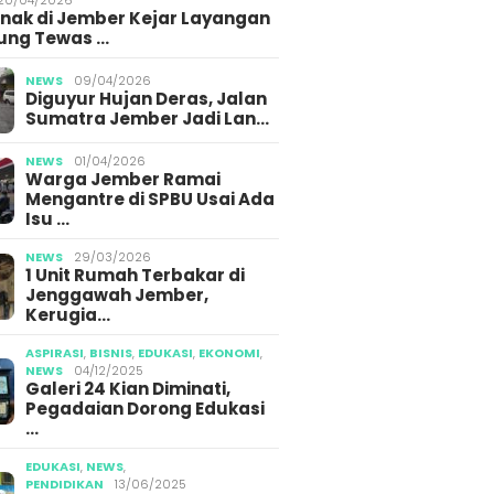
Anak di Jember Kejar Layangan
ung Tewas …
NEWS
09/04/2026
Diguyur Hujan Deras, Jalan
Sumatra Jember Jadi Lan…
NEWS
01/04/2026
Warga Jember Ramai
Mengantre di SPBU Usai Ada
Isu …
NEWS
29/03/2026
1 Unit Rumah Terbakar di
Jenggawah Jember,
Kerugia…
ASPIRASI
,
BISNIS
,
EDUKASI
,
EKONOMI
,
NEWS
04/12/2025
Galeri 24 Kian Diminati,
Pegadaian Dorong Edukasi
…
EDUKASI
,
NEWS
,
PENDIDIKAN
13/06/2025