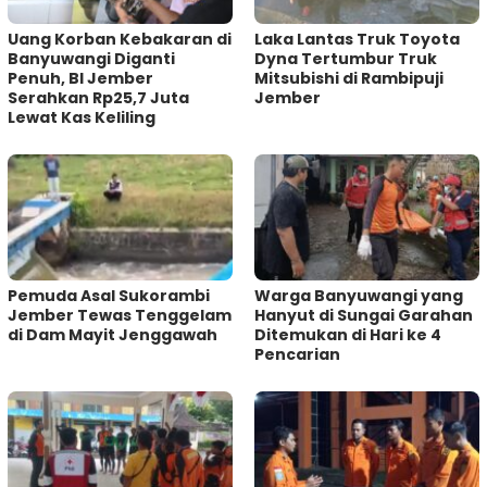
Uang Korban Kebakaran di
Laka Lantas Truk Toyota
Banyuwangi Diganti
Dyna Tertumbur Truk
Penuh, BI Jember
Mitsubishi di Rambipuji
Serahkan Rp25,7 Juta
Jember
Lewat Kas Keliling
Pemuda Asal Sukorambi
Warga Banyuwangi yang
Jember Tewas Tenggelam
Hanyut di Sungai Garahan
di Dam Mayit Jenggawah
Ditemukan di Hari ke 4
Pencarian