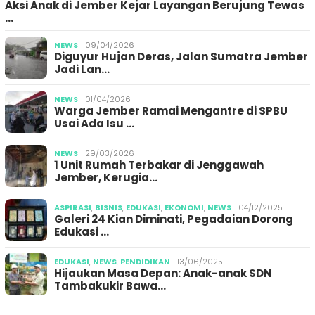
Aksi Anak di Jember Kejar Layangan Berujung Tewas
…
NEWS
09/04/2026
Diguyur Hujan Deras, Jalan Sumatra Jember
Jadi Lan…
NEWS
01/04/2026
Warga Jember Ramai Mengantre di SPBU
Usai Ada Isu …
NEWS
29/03/2026
1 Unit Rumah Terbakar di Jenggawah
Jember, Kerugia…
ASPIRASI
,
BISNIS
,
EDUKASI
,
EKONOMI
,
NEWS
04/12/2025
Galeri 24 Kian Diminati, Pegadaian Dorong
Edukasi …
EDUKASI
,
NEWS
,
PENDIDIKAN
13/06/2025
Hijaukan Masa Depan: Anak-anak SDN
Tambakukir Bawa…