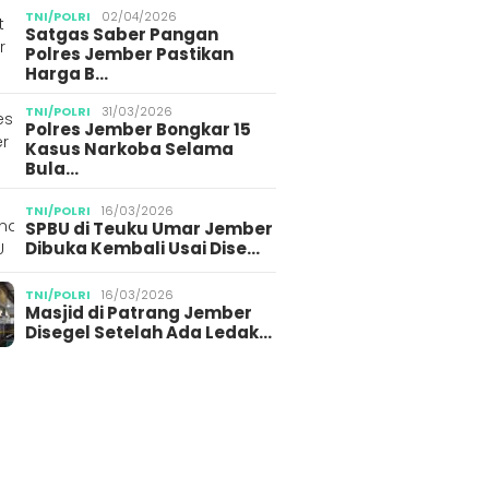
TNI/POLRI
02/04/2026
Satgas Saber Pangan
Polres Jember Pastikan
Harga B…
TNI/POLRI
31/03/2026
Polres Jember Bongkar 15
Kasus Narkoba Selama
Bula…
TNI/POLRI
16/03/2026
SPBU di Teuku Umar Jember
Dibuka Kembali Usai Dise…
TNI/POLRI
16/03/2026
Masjid di Patrang Jember
Disegel Setelah Ada Ledak…