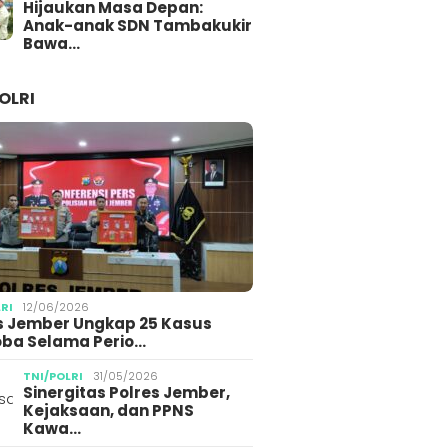
Hijaukan Masa Depan:
Anak-anak SDN Tambakukir
Bawa…
OLRI
LRI
12/06/2026
s Jember Ungkap 25 Kasus
ba Selama Perio…
TNI/POLRI
31/05/2026
Sinergitas Polres Jember,
Kejaksaan, dan PPNS
Kawa…