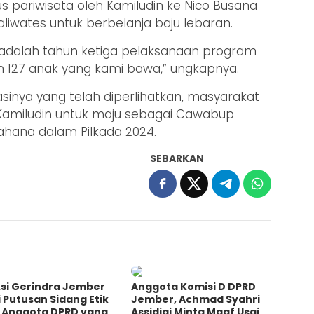
 pariwisata oleh Kamiludin ke Nico Busana
iwates untuk berbelanja baju lebaran.
ni adalah tahun ketiga pelaksanaan program
n 127 anak yang kami bawa,” ungkapnya.
inya yang telah diperlihatkan, masyarakat
amiludin untuk maju sebagai Cawabup
hana dalam Pilkada 2024.
SEBARKAN
ksi Gerindra Jember
Anggota Komisi D DPRD
i Putusan Sidang Etik
Jember, Achmad Syahri
l Anggota DPRD yang
Assidiqi Minta Maaf Usai