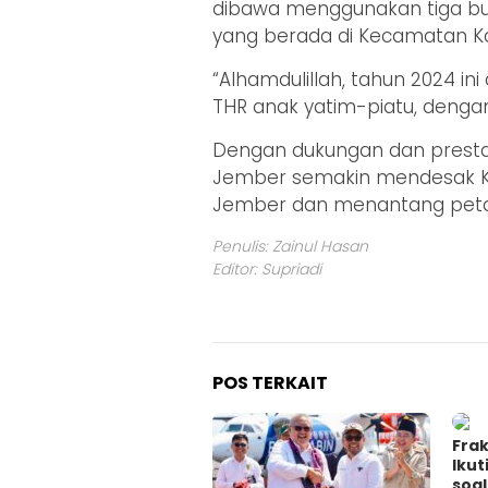
dibawa menggunakan tiga bus
yang berada di Kecamatan Kal
“Alhamdulillah, tahun 2024 i
THR anak yatim-piatu, denga
Dengan dukungan dan prestas
Jember semakin mendesak K
Jember dan menantang peta
Penulis: Zainul Hasan
Editor: Supriadi
POS TERKAIT
Fra
Ikut
soa