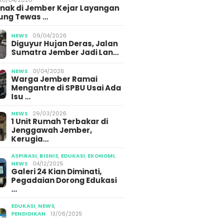
Anak di Jember Kejar Layangan
ung Tewas …
NEWS
09/04/2026
Diguyur Hujan Deras, Jalan
Sumatra Jember Jadi Lan…
NEWS
01/04/2026
Warga Jember Ramai
Mengantre di SPBU Usai Ada
Isu …
NEWS
29/03/2026
1 Unit Rumah Terbakar di
Jenggawah Jember,
Kerugia…
ASPIRASI
,
BISNIS
,
EDUKASI
,
EKONOMI
,
NEWS
04/12/2025
Galeri 24 Kian Diminati,
Pegadaian Dorong Edukasi
…
EDUKASI
,
NEWS
,
PENDIDIKAN
13/06/2025