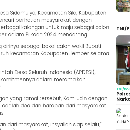
Desa Sidomulyo, Kecamatan Silo, Kabupaten
encuri perhatian masyarakat dengan
erbagai kalangan untuk maju sebagai calon
TNI/P
ber dalam Pilkada 2024 mendatang.
dirinya sebagai bakal calon wakil Bupati
eluruh kecamatan Kabupaten Jember selama
intah Desa Seluruh Indonesia (APDESI),
an komitmennya dalam meramaikan
r.
TNI/PO
Polre
gan yang ramai tersebut, Kamiludin dengan
Narko
u adalah doa dan harapan dari masyarakat
s.
n dari masyarakat, insyallah siap selalu,”