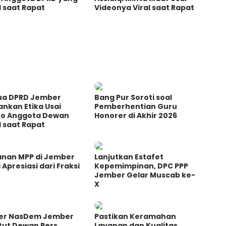
l saat Rapat
Videonya Viral saat Rapat
ua DPRD Jember
Bang Pur Soroti soal
nkan Etika Usai
Pemberhentian Guru
eo Anggota Dewan
Honorer di Akhir 2026
l saat Rapat
anan MPP di Jember
Lanjutkan Estafet
 Apresiasi dari Fraksi
Kepemimpinan, DPC PPP
Jember Gelar Muscab ke-
X
er NasDem Jember
Pastikan Keramahan
tut Dewan Pers
Layanan dan Kualitas