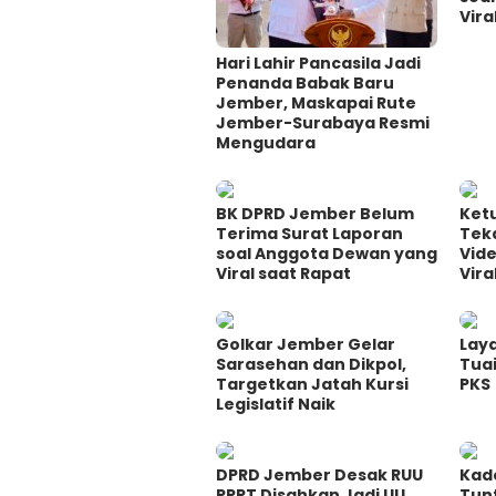
Vira
Hari Lahir Pancasila Jadi
Penanda Babak Baru
Jember, Maskapai Rute
Jember-Surabaya Resmi
Mengudara
BK DPRD Jember Belum
Ket
Terima Surat Laporan
Teka
soal Anggota Dewan yang
Vid
Viral saat Rapat
Vira
Golkar Jember Gelar
Lay
Sarasehan dan Dikpol,
Tuai
Targetkan Jatah Kursi
PKS
Legislatif Naik
DPRD Jember Desak RUU
Kad
PPRT Disahkan Jadi UU
Tun