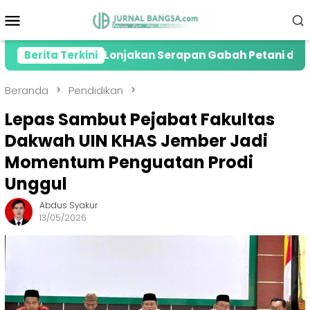
Loncat
Menu
ke
Mobile
konten
Apresiasi Lonjakan Serapan Gabah Petani di Jember
Berita Terkini
Beranda
Pendidikan
Lepas Sambut Pejabat Fakultas
Dakwah UIN KHAS Jember Jadi
Momentum Penguatan Prodi
Unggul
Abdus Syakur
13/05/2026