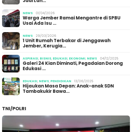
Jadi Lan…
NEWS
01/04/2026
Warga Jember Ramai Mengantre di SPBU
Usai Ada Isu …
NEWS
29/03/2026
1 Unit Rumah Terbakar di Jenggawah
Jember, Kerugia…
ASPIRASI
,
BISNIS
,
EDUKASI
,
EKONOMI
,
NEWS
04/12/2025
Galeri 24 Kian Diminati, Pegadaian Dorong
Edukasi …
EDUKASI
,
NEWS
,
PENDIDIKAN
13/06/2025
Hijaukan Masa Depan: Anak-anak SDN
Tambakukir Bawa…
TNI/POLRI