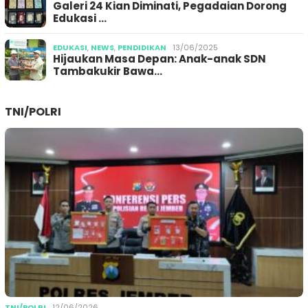
Galeri 24 Kian Diminati, Pegadaian Dorong
Edukasi …
EDUKASI
,
NEWS
,
PENDIDIKAN
13/06/2025
Hijaukan Masa Depan: Anak-anak SDN
Tambakukir Bawa…
TNI/POLRI
TNI/POLRI
12/06/2026