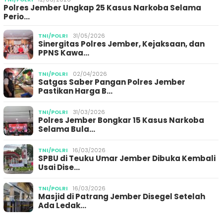
Polres Jember Ungkap 25 Kasus Narkoba Selama
Perio…
TNI/POLRI
31/05/2026
Sinergitas Polres Jember, Kejaksaan, dan
PPNS Kawa…
TNI/POLRI
02/04/2026
Satgas Saber Pangan Polres Jember
Pastikan Harga B…
TNI/POLRI
31/03/2026
Polres Jember Bongkar 15 Kasus Narkoba
Selama Bula…
TNI/POLRI
16/03/2026
SPBU di Teuku Umar Jember Dibuka Kembali
Usai Dise…
TNI/POLRI
16/03/2026
Masjid di Patrang Jember Disegel Setelah
Ada Ledak…