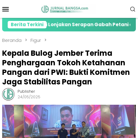
Loncat
Menu
ke
Mobile
konten
RI Apresiasi Lonjakan Serapan Gabah Petani di Jember
Berita Terkini
Beranda
Figur
Kepala Bulog Jember Terima
Penghargaan Tokoh Ketahanan
Pangan dari PWI: Bukti Komitmen
Jaga Stabilitas Pangan
Publisher
24/05/2025