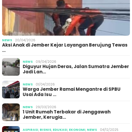
NEWS
20/04/2026
Aksi Anak di Jember Kejar Layangan Berujung Tewas
…
NEWS
09/04/2026
Diguyur Hujan Deras, Jalan Sumatra Jember
Jadi Lan…
NEWS
01/04/2026
Warga Jember Ramai Mengantre di SPBU
Usai Ada Isu …
NEWS
29/03/2026
1 Unit Rumah Terbakar di Jenggawah
Jember, Kerugia…
ASPIRASI
,
BISNIS
,
EDUKASI
,
EKONOMI
,
NEWS
04/12/2025