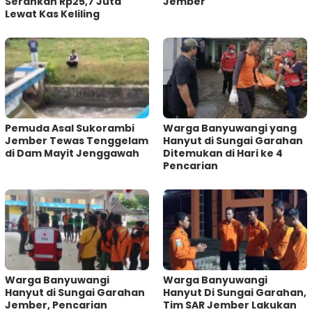
Serahkan Rp25,7 Juta
Jember
Lewat Kas Keliling
Pemuda Asal Sukorambi
Warga Banyuwangi yang
Jember Tewas Tenggelam
Hanyut di Sungai Garahan
di Dam Mayit Jenggawah
Ditemukan di Hari ke 4
Pencarian
Warga Banyuwangi
Warga Banyuwangi
Hanyut di Sungai Garahan
Hanyut Di Sungai Garahan,
Jember, Pencarian
Tim SAR Jember Lakukan