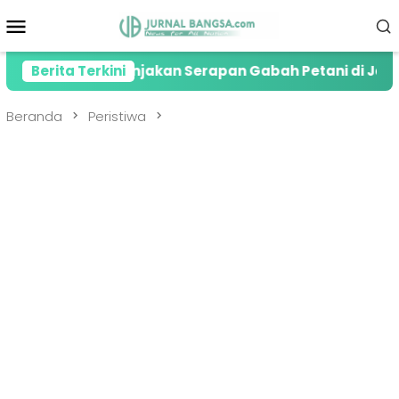
Loncat
Menu
ke
Mobile
konten
siasi Lonjakan Serapan Gabah Petani di Jember
Berita Terkini
K
Beranda
Peristiwa