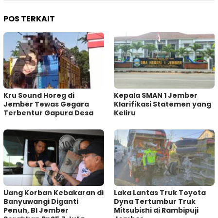
POS TERKAIT
Kru Sound Horeg di
Kepala SMAN 1 Jember
Jember Tewas Gegara
Klarifikasi Statemen yang
Terbentur Gapura Desa
Keliru
Uang Korban Kebakaran di
Laka Lantas Truk Toyota
Banyuwangi Diganti
Dyna Tertumbur Truk
Penuh, BI Jember
Mitsubishi di Rambipuji