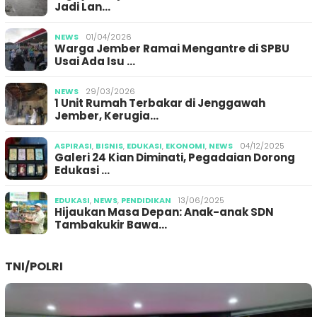
Jadi Lan…
NEWS
01/04/2026
Warga Jember Ramai Mengantre di SPBU
Usai Ada Isu …
NEWS
29/03/2026
1 Unit Rumah Terbakar di Jenggawah
Jember, Kerugia…
ASPIRASI
,
BISNIS
,
EDUKASI
,
EKONOMI
,
NEWS
04/12/2025
Galeri 24 Kian Diminati, Pegadaian Dorong
Edukasi …
EDUKASI
,
NEWS
,
PENDIDIKAN
13/06/2025
Hijaukan Masa Depan: Anak-anak SDN
Tambakukir Bawa…
TNI/POLRI