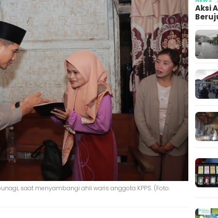
Aksi 
Beruj
nagi, saat menyambangi ahli waris anggota KPPS. (Foto: