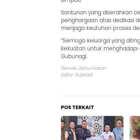
Santunan yang diserahkan ole
penghargaan atas dedikasi 
menjaga keutuhan proses dem
“Semoga keluarga yang diti
kekuatan untuk menghadapi c
Gubunagi.
Penulis: Zainul Hasan
Editor: Supriadi
POS TERKAIT