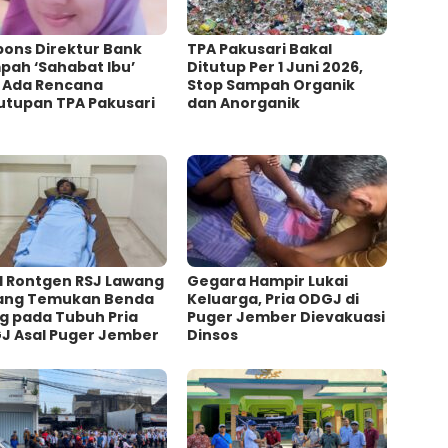
pons Direktur Bank
TPA Pakusari Bakal
pah ‘Sahabat Ibu’
Ditutup Per 1 Juni 2026,
i Ada Rencana
Stop Sampah Organik
utupan TPA Pakusari
dan Anorganik
l Rontgen RSJ Lawang
Gegara Hampir Lukai
ang Temukan Benda
Keluarga, Pria ODGJ di
g pada Tubuh Pria
Puger Jember Dievakuasi
J Asal Puger Jember
Dinsos