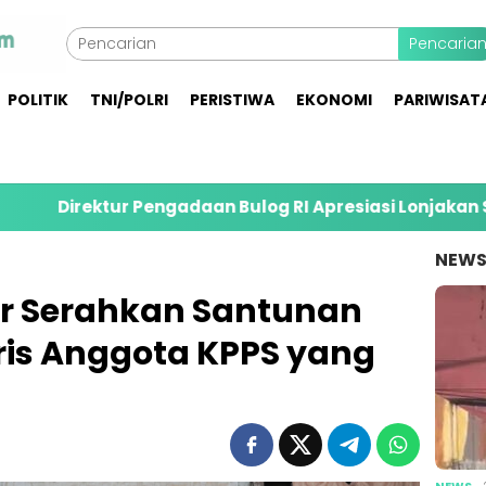
Pencaria
POLITIK
TNI/POLRI
PERISTIWA
EKONOMI
PARIWISAT
Pengadaan Bulog RI Apresiasi Lonjakan Serapan Gabah 
NEW
r Serahkan Santunan
ris Anggota KPPS yang
NEWS