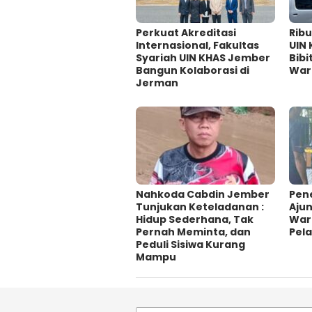
Perkuat Akreditasi
Rib
Internasional, Fakultas
UIN
Syariah UIN KHAS Jember
Bibi
Bangun Kolaborasi di
War
Jerman
Nahkoda Cabdin Jember
Pen
Tunjukan Keteladanan :
Aju
Hidup Sederhana, Tak
Warg
Pernah Meminta, dan
Pel
Peduli Sisiwa Kurang
Mampu