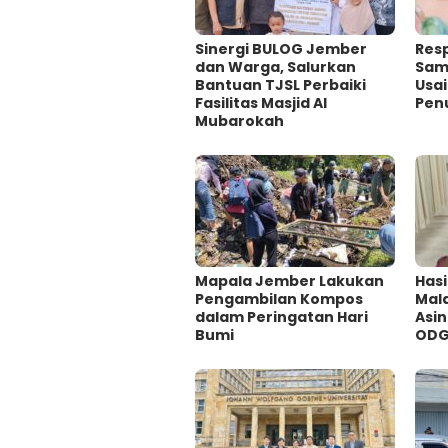
Sinergi BULOG Jember
Res
dan Warga, Salurkan
Sam
Bantuan TJSL Perbaiki
Usa
Fasilitas Masjid Al
Pen
Mubarokah
Mapala Jember Lakukan
Hasi
Pengambilan Kompos
Mal
dalam Peringatan Hari
Asin
Bumi
ODG