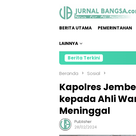
Loncat
ke
konten
BERITA UTAMA
PEMERINTAHAN
LAINNYA
Berita Terkini
Direktur 
Beranda
Sosial
Kapolres Jembe
kepada Ahli Wa
Meninggal
Publisher
28/02/2024