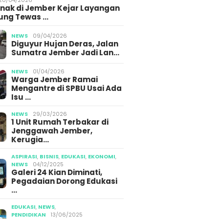
Anak di Jember Kejar Layangan
ung Tewas …
NEWS
09/04/2026
Diguyur Hujan Deras, Jalan
Sumatra Jember Jadi Lan…
NEWS
01/04/2026
Warga Jember Ramai
Mengantre di SPBU Usai Ada
Isu …
NEWS
29/03/2026
1 Unit Rumah Terbakar di
Jenggawah Jember,
Kerugia…
ASPIRASI
,
BISNIS
,
EDUKASI
,
EKONOMI
,
NEWS
04/12/2025
Galeri 24 Kian Diminati,
Pegadaian Dorong Edukasi
…
EDUKASI
,
NEWS
,
PENDIDIKAN
13/06/2025