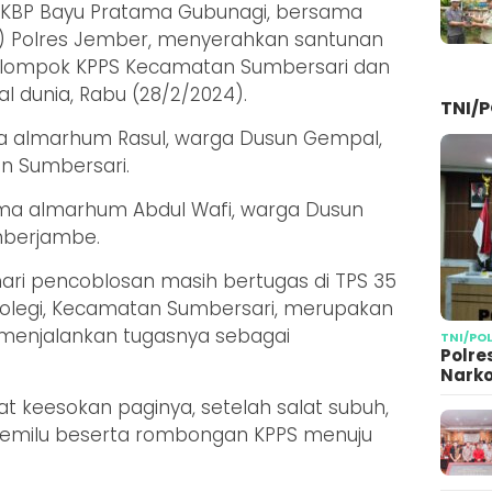
AKBP Bayu Pratama Gubunagi, bersama
U) Polres Jember, menyerahkan santunan
Kelompok KPPS Kecamatan Sumbersari dan
 dunia, Rabu (28/2/2024).
TNI/P
ma almarhum Rasul, warga Dusun Gempal,
an Sumbersari.
nama almarhum Abdul Wafi, warga Dusun
mberjambe.
ari pencoblosan masih bertugas di TPS 35
rolegi, Kecamatan Sumbersari, merupakan
m menjalankan tugasnya sebagai
TNI/PO
Polre
Narko
at keesokan paginya, setelah salat subuh,
Pemilu beserta rombongan KPPS menuju