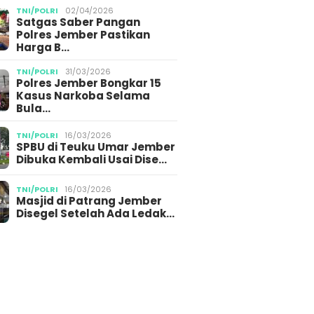
TNI/POLRI
02/04/2026
Satgas Saber Pangan
Polres Jember Pastikan
Harga B…
TNI/POLRI
31/03/2026
Polres Jember Bongkar 15
Kasus Narkoba Selama
Bula…
TNI/POLRI
16/03/2026
SPBU di Teuku Umar Jember
Dibuka Kembali Usai Dise…
TNI/POLRI
16/03/2026
Masjid di Patrang Jember
Disegel Setelah Ada Ledak…