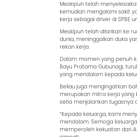
Meskipun telah menyelesaika
kemudian mengalami sakit ya
kerja sebagai driver di SPBE unit
Meskipun telah dilarikan ke 
dunia, meninggalkan duka y
rekan kerja.
Dalam momen yang penuh kep
Bayu Pratama Gubunagi, tur
yang mendalam kepada keluar
Beliau juga mengingatkan b
merupakan mitra kerja yang ba
setia menjalankan tugasnya 
“Kepada keluarga, kami men
mendalam. Semoga keluarga d
memperoleh kekuatan dari Al
simpati.