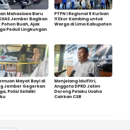
uan Mahasiswa Baru
PTPN I Regional 5 Kurban
 KHAS Jember Bagikan
11 Ekor Kambing untuk
t Pohon Buah, Ajak
Warga di Lima Kabupaten
ga Peduli Lingkungan
emuan Mayat Bayi di
Menjelang Idulfitri,
ng Jember Gegerkan
Anggota DPRD Jatim
a, Polisi Selidiki
Dorong Pelaku Usaha
aku
Cairkan CSR