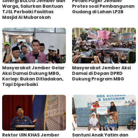
Sinergi BULOG Jember dan
Petani Puger Jember
Warga, Salurkan Bantuan
Protes soal Pembangunan
TJSL Perbaiki Fasilitas
Gudang di Lahan LP2B
Masjid Al Mubarokah
Masyarakat Jember Gelar
Masyarakat Jember Aksi
Aksi Damai Dukung MBG,
Damai di Depan DPRD
Korlap: Bukan Ditiadakan,
Dukung Program MBG
Tapi Diperbaiki
Rektor UIN KHAS Jember
Santuni Anak Yatim dan