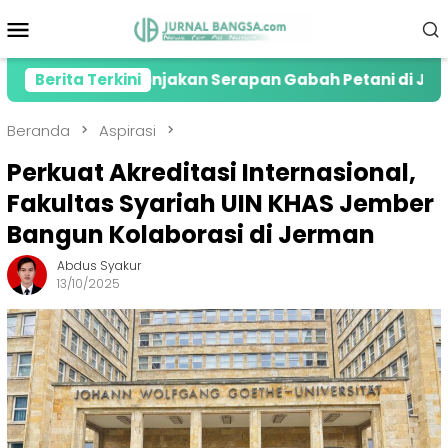
Loncat
Menu
ke
Mobile
konten
siasi Lonjakan Serapan Gabah Petani di Jember
Berita Terkini
Beranda
Aspirasi
Perkuat Akreditasi Internasional,
Fakultas Syariah UIN KHAS Jember
Bangun Kolaborasi di Jerman
Abdus Syakur
13/10/2025