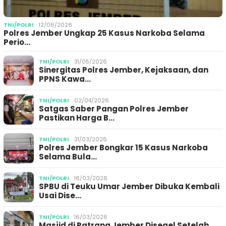
TNI/POLRI
12/06/2026
Polres Jember Ungkap 25 Kasus Narkoba Selama
Perio…
TNI/POLRI
31/05/2026
Sinergitas Polres Jember, Kejaksaan, dan
PPNS Kawa…
TNI/POLRI
02/04/2026
Satgas Saber Pangan Polres Jember
Pastikan Harga B…
TNI/POLRI
31/03/2026
Polres Jember Bongkar 15 Kasus Narkoba
Selama Bula…
TNI/POLRI
16/03/2026
SPBU di Teuku Umar Jember Dibuka Kembali
Usai Dise…
TNI/POLRI
16/03/2026
Masjid di Patrang Jember Disegel Setelah