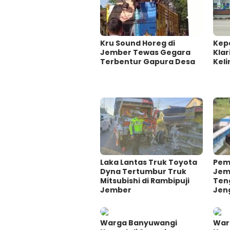
Kru Sound Horeg di
Kep
Jember Tewas Gegara
Klar
Terbentur Gapura Desa
Keli
Laka Lantas Truk Toyota
Pem
Dyna Tertumbur Truk
Jem
Mitsubishi di Rambipuji
Ten
Jember
Jen
Warga Banyuwangi
War