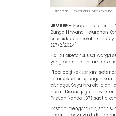
Puskesmas Sumbersari. (Foto: Ambang)
JEMBER –
Seorang ibu muda N
Bunga Nirwana, Kelurahan Ka
usai didapati melahirkan bayi
(27/2/2024).
Hal itu diketahui, usai warga 
yang berasal dari rumah kos
“Tadi pagi sekitar jam seteng
di turunkan di lapangan sama 
ditinggal. Saya kira dia jalan-
hamil. Disana juga banyak ora
Pristian Nanda (37) saat dikonf
Pristian mengatakan, saat sua
dan juga bayinya di dalam r