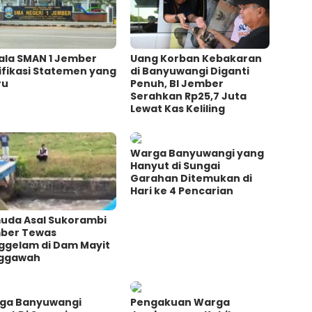
ala SMAN 1 Jember
Uang Korban Kebakaran
ifikasi Statemen yang
di Banyuwangi Diganti
ru
Penuh, BI Jember
Serahkan Rp25,7 Juta
Lewat Kas Keliling
Warga Banyuwangi yang
Hanyut di Sungai
Garahan Ditemukan di
Hari ke 4 Pencarian
uda Asal Sukorambi
ber Tewas
ggelam di Dam Mayit
ggawah
ga Banyuwangi
Pengakuan Warga