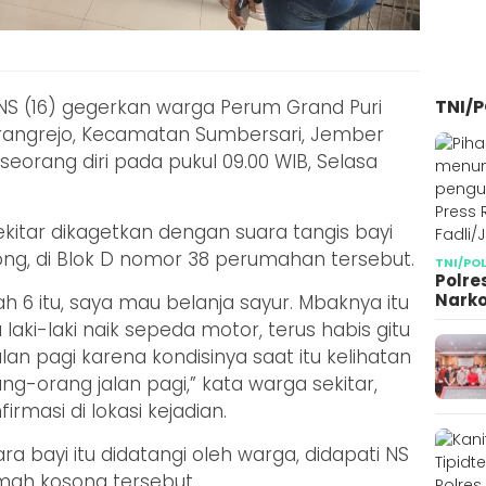
TNI/P
S (16) gegerkan warga Perum Grand Puri
rangrejo, Kecamatan Sumbersari, Jember
 seorang diri pada pukul 09.00 WIB, Selasa
sekitar dikagetkan dengan suara tangis bayi
ong, di Blok D nomor 38 perumahan tersebut.
TNI/PO
Polre
Narko
ah 6 itu, saya mau belanja sayur. Mbaknya itu
laki-laki naik sepeda motor, terus habis gitu
jalan pagi karena kondisinya saat itu kelihatan
ng-orang jalan pagi,” kata warga sekitar,
irmasi di lokasi kejadian.
ra bayi itu didatangi oleh warga, didapati NS
umah kosong tersebut.