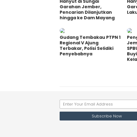
Hanyut di Sungai
Hany
Garahan Jember,
Gar
Pencarian Dilanjutkan
Lak
hingga ke Dam Mayang
Gudang Tembakau PTPN 1
Pen
Regional V Ajung
Jem
Terbakar, Polisi Selidiki
SPB
Penyebabnya
Buy
Kel