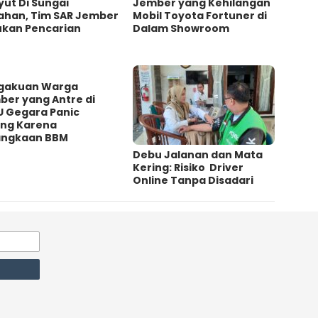
ut Di Sungai
Jember yang Kehilangan
ahan, Tim SAR Jember
Mobil Toyota Fortuner di
ukan Pencarian
Dalam Showroom
gakuan Warga
ber yang Antre di
U Gegara Panic
ing Karena
angkaan BBM
Debu Jalanan dan Mata
Kering: Risiko Driver
Online Tanpa Disadari