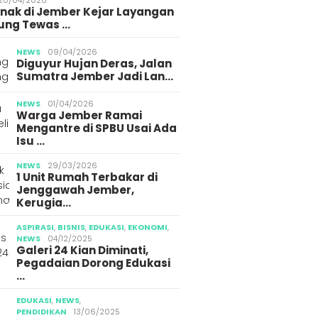
Anak di Jember Kejar Layangan
ung Tewas …
NEWS
09/04/2026
Diguyur Hujan Deras, Jalan
Sumatra Jember Jadi Lan…
NEWS
01/04/2026
Warga Jember Ramai
Mengantre di SPBU Usai Ada
Isu …
NEWS
29/03/2026
1 Unit Rumah Terbakar di
Jenggawah Jember,
Kerugia…
ASPIRASI
,
BISNIS
,
EDUKASI
,
EKONOMI
,
NEWS
04/12/2025
Galeri 24 Kian Diminati,
Pegadaian Dorong Edukasi
…
EDUKASI
,
NEWS
,
PENDIDIKAN
13/06/2025