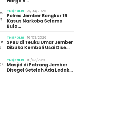
Harga B…
TNI/POLRI
31/03/2026
Polres Jember Bongkar 15
Kasus Narkoba Selama
Bula…
TNI/POLRI
16/03/2026
SPBU di Teuku Umar Jember
Dibuka Kembali Usai Dise…
TNI/POLRI
16/03/2026
Masjid di Patrang Jember
Disegel Setelah Ada Ledak…