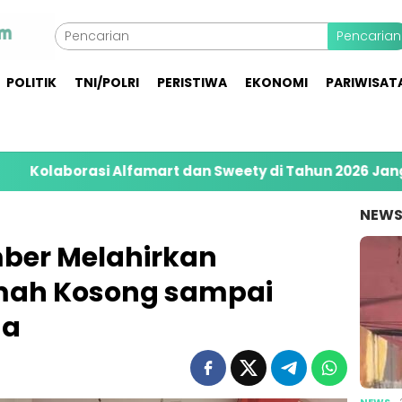
Pencarian
POLITIK
TNI/POLRI
PERISTIWA
EKONOMI
PARIWISAT
amart dan Sweety di Tahun 2026 Jangkau 8.400 Pener
NEW
mber Melahirkan
umah Kosong sampai
ga
NEWS