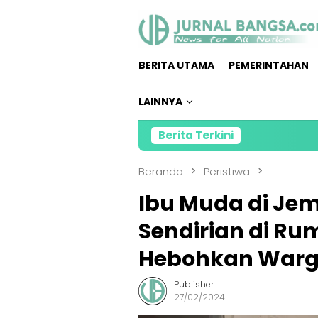
Loncat
ke
konten
BERITA UTAMA
PEMERINTAHAN
LAINNYA
Berita Terkini
Kolaborasi Alf
Beranda
Peristiwa
Ibu Muda di Je
Sendirian di R
Hebohkan War
Publisher
27/02/2024