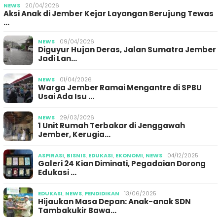
NEWS
20/04/2026
Aksi Anak di Jember Kejar Layangan Berujung Tewas
…
NEWS
09/04/2026
Diguyur Hujan Deras, Jalan Sumatra Jember
Jadi Lan…
NEWS
01/04/2026
Warga Jember Ramai Mengantre di SPBU
Usai Ada Isu …
NEWS
29/03/2026
1 Unit Rumah Terbakar di Jenggawah
Jember, Kerugia…
ASPIRASI
,
BISNIS
,
EDUKASI
,
EKONOMI
,
NEWS
04/12/2025
Galeri 24 Kian Diminati, Pegadaian Dorong
Edukasi …
EDUKASI
,
NEWS
,
PENDIDIKAN
13/06/2025
Hijaukan Masa Depan: Anak-anak SDN
Tambakukir Bawa…