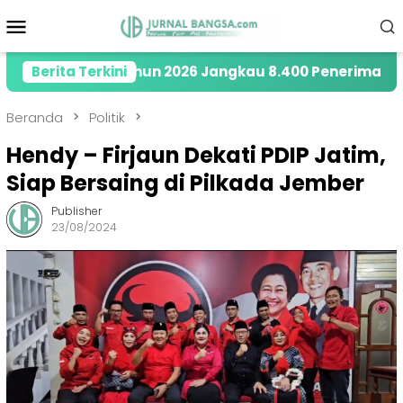
Loncat
Menu
ke
Mobile
konten
ty di Tahun 2026 Jangkau 8.400 Penerima Manfaat mel
Berita Terkini
Beranda
Politik
Hendy – Firjaun Dekati PDIP Jatim,
Siap Bersaing di Pilkada Jember
Publisher
23/08/2024