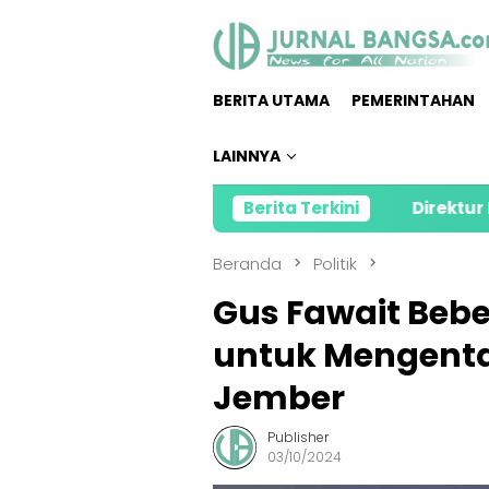
Loncat
ke
konten
BERITA UTAMA
PEMERINTAHAN
LAINNYA
Berita Terkini
Direktur Pengadaan Bu
Beranda
Politik
Gus Fawait Bebe
untuk Mengenta
Jember
Publisher
03/10/2024