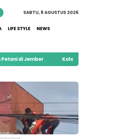
n
SABTU, 8 AGUSTUS 2026
A
LIFE STYLE
NEWS
mber
Kolaborasi Alfamart dan Sweety di Tahun 
S
20/04/2026