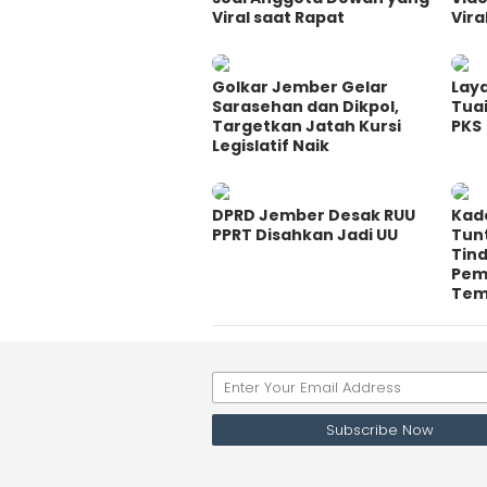
Viral saat Rapat
Vira
Golkar Jember Gelar
Lay
Sarasehan dan Dikpol,
Tuai
Targetkan Jatah Kursi
PKS
Legislatif Naik
DPRD Jember Desak RUU
Kad
PPRT Disahkan Jadi UU
Tun
Tin
Pem
Te