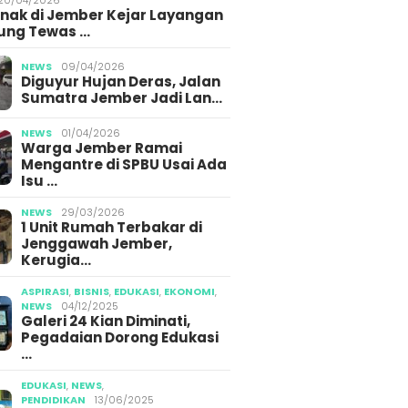
Anak di Jember Kejar Layangan
ung Tewas …
NEWS
09/04/2026
Diguyur Hujan Deras, Jalan
Sumatra Jember Jadi Lan…
NEWS
01/04/2026
Warga Jember Ramai
Mengantre di SPBU Usai Ada
Isu …
NEWS
29/03/2026
1 Unit Rumah Terbakar di
Jenggawah Jember,
Kerugia…
ASPIRASI
,
BISNIS
,
EDUKASI
,
EKONOMI
,
NEWS
04/12/2025
Galeri 24 Kian Diminati,
Pegadaian Dorong Edukasi
…
EDUKASI
,
NEWS
,
PENDIDIKAN
13/06/2025