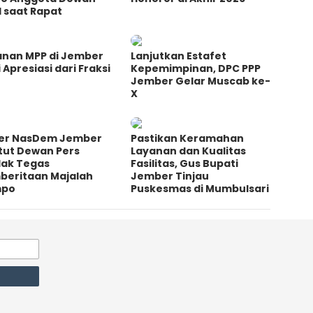
l saat Rapat
anan MPP di Jember
Lanjutkan Estafet
 Apresiasi dari Fraksi
Kepemimpinan, DPC PPP
Jember Gelar Muscab ke-
X
er NasDem Jember
Pastikan Keramahan
tut Dewan Pers
Layanan dan Kualitas
dak Tegas
Fasilitas, Gus Bupati
beritaan Majalah
Jember Tinjau
mpo
Puskesmas di Mumbulsari