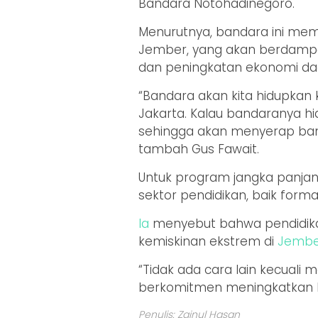
Bandara Notohadinegoro.
Menurutnya, bandara ini memil
Jember, yang akan berdampak
dan peningkatan ekonomi da
“Bandara akan kita hidupkan
Jakarta. Kalau bandaranya hi
sehingga akan menyerap bany
tambah Gus Fawait.
Untuk program jangka panjan
sektor pendidikan, baik for
Ia
menyebut bahwa pendidik
kemiskinan ekstrem di
Jembe
“Tidak ada cara lain kecuali m
berkomitmen meningkatkan b
Penulis: Zainul Hasan