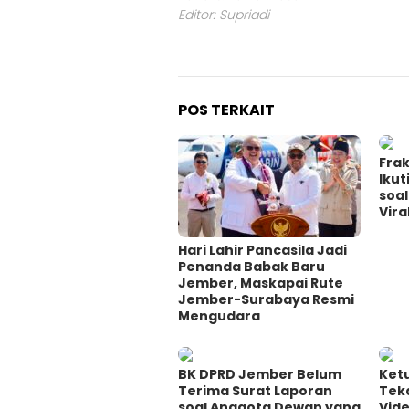
Editor: Supriadi
POS TERKAIT
Fra
Ikut
soa
Vira
Hari Lahir Pancasila Jadi
Penanda Babak Baru
Jember, Maskapai Rute
Jember-Surabaya Resmi
Mengudara
BK DPRD Jember Belum
Ket
Terima Surat Laporan
Teka
soal Anggota Dewan yang
Vid