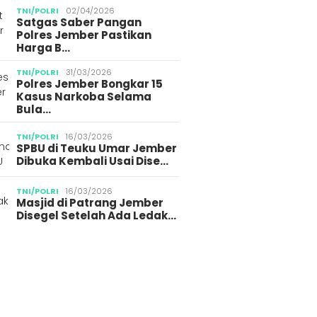
TNI/POLRI
02/04/2026
Satgas Saber Pangan
Polres Jember Pastikan
Harga B…
TNI/POLRI
31/03/2026
Polres Jember Bongkar 15
Kasus Narkoba Selama
Bula…
TNI/POLRI
16/03/2026
SPBU di Teuku Umar Jember
Dibuka Kembali Usai Dise…
TNI/POLRI
16/03/2026
Masjid di Patrang Jember
Disegel Setelah Ada Ledak…