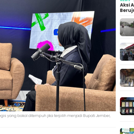
Aksi 
Beruj
is yang bakal ditempuh jika terpilih menjadi Bupati Jember,