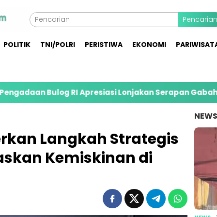
Pencaria
POLITIK
TNI/POLRI
PERISTIWA
EKONOMI
PARIWISAT
log RI Apresiasi Lonjakan Serapan Gabah Petani di Je
NEW
rkan Langkah Strategis
skan Kemiskinan di
NEWS