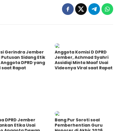
ksi Gerindra Jember
Anggota Komisi D DPRD
i Putusan Sidang Etik
Jember, Achmad Syahri
l Anggota DPRD yang
Assidiqi Minta Maaf Usai
l saat Rapat
Videonya Viral saat Rapat
ua DPRD Jember
Bang Pur Soroti soal
nkan Etika Usai
Pemberhentian Guru
eo Anggota Dewan
Honorer di Akhir 2026