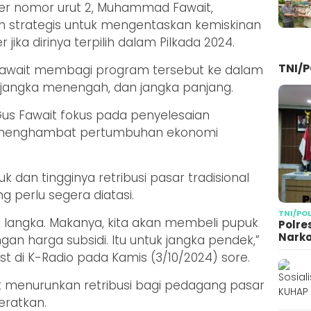
er nomor urut 2, Muhammad Fawait,
h strategis untuk mengentaskan kemiskinan
ika dirinya terpilih dalam Pilkada 2024.
TNI/P
await membagi program tersebut ke dalam
, jangka menengah, dan jangka panjang.
Gus Fawait fokus pada penyelesaian
 menghambat pertumbuhan ekonomi
 dan tingginya retribusi pasar tradisional
 perlu segera diatasi.
TNI/PO
uk langka. Makanya, kita akan membeli pupuk
Polre
Narko
ngan harga subsidi. Itu untuk jangka pendek,”
t di K-Radio pada Kamis (3/10/2024) sore.
untuk menurunkan retribusi bagi pedagang pasar
eratkan.