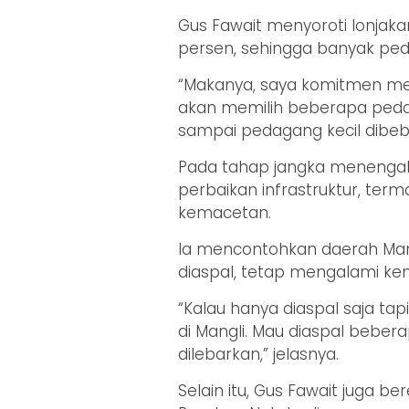
Gus Fawait menyoroti lonjak
persen, sehingga banyak ped
“Makanya, saya komitmen men
akan memilih beberapa peda
sampai pedagang kecil dibeba
Pada tahap jangka menengah
perbaikan infrastruktur, ter
kemacetan.
Ia mencontohkan daerah Man
diaspal, tetap mengalami kem
“Kalau hanya diaspal saja tap
di Mangli. Mau diaspal bebera
dilebarkan,” jelasnya.
Selain itu, Gus Fawait juga 