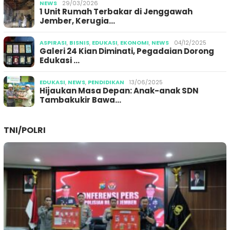
NEWS
29/03/2026
1 Unit Rumah Terbakar di Jenggawah
Jember, Kerugia…
ASPIRASI
,
BISNIS
,
EDUKASI
,
EKONOMI
,
NEWS
04/12/2025
Galeri 24 Kian Diminati, Pegadaian Dorong
Edukasi …
EDUKASI
,
NEWS
,
PENDIDIKAN
13/06/2025
Hijaukan Masa Depan: Anak-anak SDN
Tambakukir Bawa…
TNI/POLRI