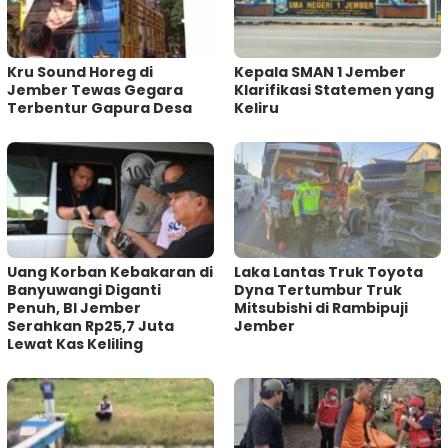
Kru Sound Horeg di
Kepala SMAN 1 Jember
Jember Tewas Gegara
Klarifikasi Statemen yang
Terbentur Gapura Desa
Keliru
Uang Korban Kebakaran di
Laka Lantas Truk Toyota
Banyuwangi Diganti
Dyna Tertumbur Truk
Penuh, BI Jember
Mitsubishi di Rambipuji
Serahkan Rp25,7 Juta
Jember
Lewat Kas Keliling