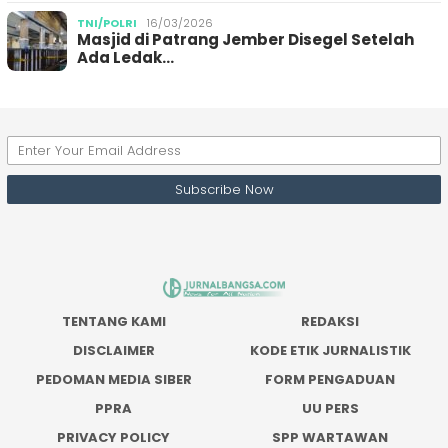
TNI/POLRI
16/03/2026
Masjid di Patrang Jember Disegel Setelah
Ada Ledak…
TENTANG KAMI
REDAKSI
DISCLAIMER
KODE ETIK JURNALISTIK
PEDOMAN MEDIA SIBER
FORM PENGADUAN
PPRA
UU PERS
PRIVACY POLICY
SPP WARTAWAN