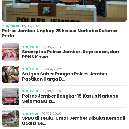
TNI/POLRI
12/06/2026
Polres Jember Ungkap 25 Kasus Narkoba Selama
Perio…
TNI/POLRI
31/05/2026
Sinergitas Polres Jember, Kejaksaan, dan
PPNS Kawa…
TNI/POLRI
02/04/2026
Satgas Saber Pangan Polres Jember
Pastikan Harga B…
TNI/POLRI
31/03/2026
Polres Jember Bongkar 15 Kasus Narkoba
Selama Bula…
TNI/POLRI
16/03/2026
SPBU di Teuku Umar Jember Dibuka Kembali
Usai Dise…