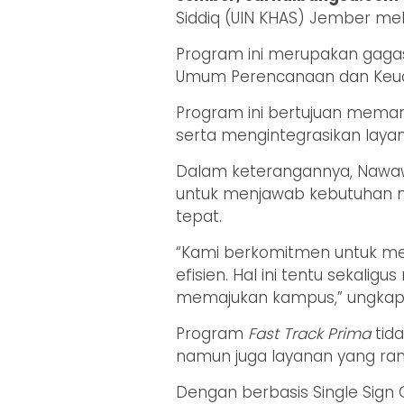
Siddiq (UIN KHAS) Jember me
Program ini merupakan gagasa
Umum Perencanaan dan Keua
Program ini bertujuan memangk
serta mengintegrasikan layana
Dalam keterangannya, Nawaw
untuk menjawab kebutuhan m
tepat.
“Kami berkomitmen untuk me
efisien. Hal ini tentu sekali
memajukan kampus,” ungkap N
Program
Fast Track Prima
tid
namun juga layanan yang rama
Dengan berbasis Single Sign