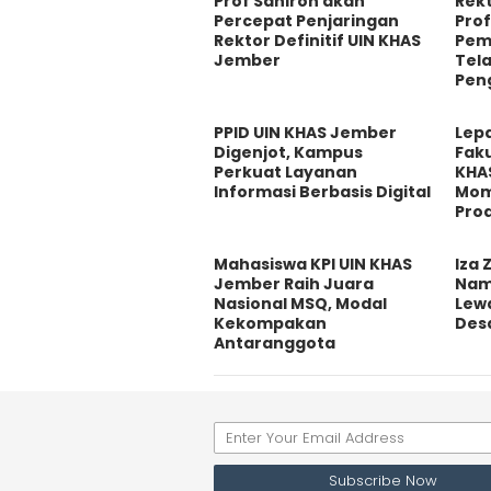
Prof Sahiron akan
Rek
Percepat Penjaringan
Prof
Rektor Definitif UIN KHAS
Pem
Jember
Tel
Pen
PPID UIN KHAS Jember
Lep
Digenjot, Kampus
Fak
Perkuat Layanan
KHA
Informasi Berbasis Digital
Mom
Prod
Mahasiswa KPI UIN KHAS
Iza
Jember Raih Juara
Nam
Nasional MSQ, Modal
Lew
Kekompakan
Desa
Antaranggota