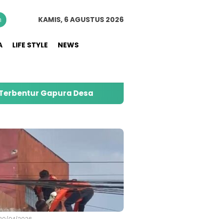
n
KAMIS, 6 AGUSTUS 2026
A
LIFE STYLE
NEWS
apura Desa
PMI Jember Salurkan 74 Ribu Liter A
S
20/04/2026