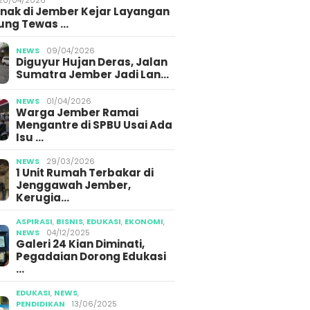
Anak di Jember Kejar Layangan
ung Tewas …
NEWS
09/04/2026
Diguyur Hujan Deras, Jalan
Sumatra Jember Jadi Lan…
NEWS
01/04/2026
Warga Jember Ramai
Mengantre di SPBU Usai Ada
Isu …
NEWS
29/03/2026
1 Unit Rumah Terbakar di
Jenggawah Jember,
Kerugia…
ASPIRASI
,
BISNIS
,
EDUKASI
,
EKONOMI
,
NEWS
04/12/2025
Galeri 24 Kian Diminati,
Pegadaian Dorong Edukasi
…
EDUKASI
,
NEWS
,
PENDIDIKAN
13/06/2025