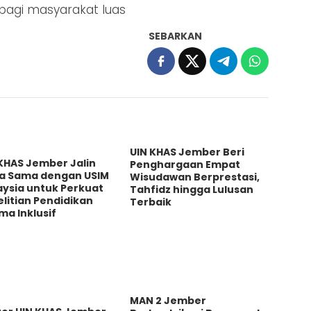
bagi masyarakat luas
SEBARKAN
UIN KHAS Jember Beri
KHAS Jember Jalin
Penghargaan Empat
ja Sama dengan USIM
Wisudawan Berprestasi,
aysia untuk Perkuat
Tahfidz hingga Lulusan
litian Pendidikan
Terbaik
a Inklusif
MAN 2 Jember