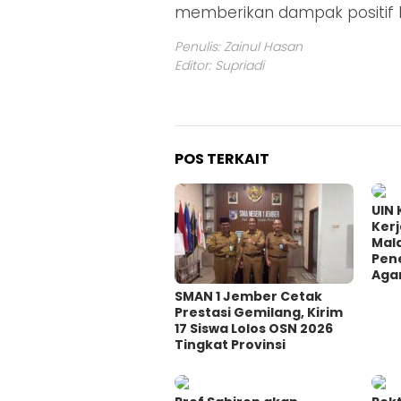
memberikan dampak positif 
Penulis: Zainul Hasan
Editor: Supriadi
POS TERKAIT
UIN 
Ker
Mal
Pene
Agam
SMAN 1 Jember Cetak
Prestasi Gemilang, Kirim
17 Siswa Lolos OSN 2026
Tingkat Provinsi