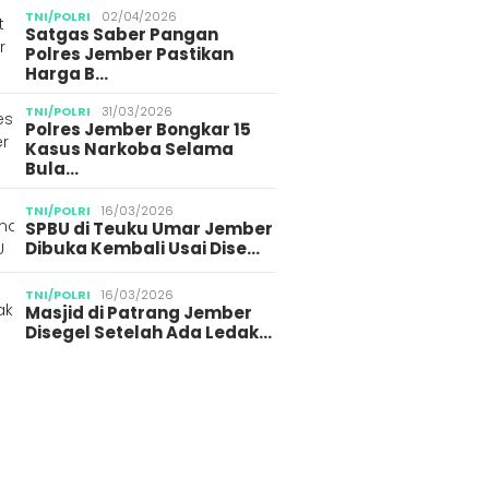
TNI/POLRI
02/04/2026
Satgas Saber Pangan
Polres Jember Pastikan
Harga B…
TNI/POLRI
31/03/2026
Polres Jember Bongkar 15
Kasus Narkoba Selama
Bula…
TNI/POLRI
16/03/2026
SPBU di Teuku Umar Jember
Dibuka Kembali Usai Dise…
TNI/POLRI
16/03/2026
Masjid di Patrang Jember
Disegel Setelah Ada Ledak…