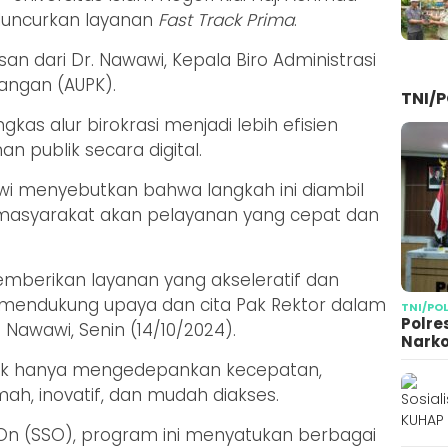
luncurkan layanan
Fast Track Prima
.
n dari Dr. Nawawi, Kepala Biro Administrasi
ngan (AUPK).
TNI/P
as alur birokrasi menjadi lebih efisien
n publik secara digital.
i menyebutkan bahwa langkah ini diambil
asyarakat akan pelayanan yang cepat dan
mberikan layanan yang akseleratif dan
gus mendukung upaya dan cita Pak Rektor dalam
TNI/PO
Polre
awawi, Senin (14/10/2024).
Narko
ak hanya mengedepankan kecepatan,
h, inovatif, dan mudah diakses.
 On (SSO), program ini menyatukan berbagai