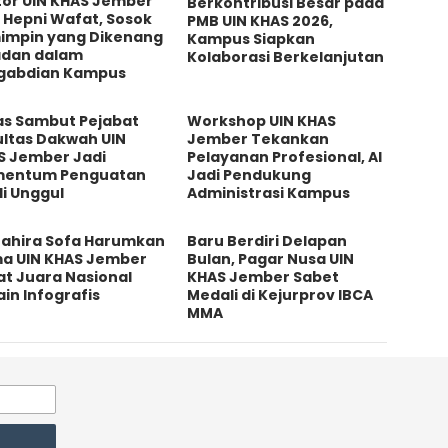
tor UIN KHAS Jember
Berkontribusi Besar pada
 Hepni Wafat, Sosok
PMB UIN KHAS 2026,
impin yang Dikenang
Kampus Siapkan
adan dalam
Kolaborasi Berkelanjutan
gabdian Kampus
as Sambut Pejabat
Workshop UIN KHAS
ultas Dakwah UIN
Jember Tekankan
S Jember Jadi
Pelayanan Profesional, AI
entum Penguatan
Jadi Pendukung
i Unggul
Administrasi Kampus
 Zahira Sofa Harumkan
Baru Berdiri Delapan
a UIN KHAS Jember
Bulan, Pagar Nusa UIN
at Juara Nasional
KHAS Jember Sabet
in Infografis
Medali di Kejurprov IBCA
MMA