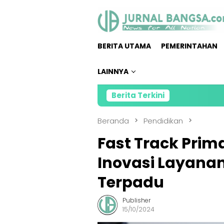
Loncat
ke
konten
BERITA UTAMA
PEMERINTAHAN
LAINNYA
Berita Terkini
Beranda
Pendidikan
Fast Track Prim
Inovasi Layanan
Terpadu
Publisher
15/10/2024