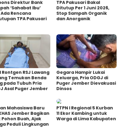
pons Direktur Bank
TPA Pakusari Bakal
pah ‘Sahabat Ibu’
Ditutup Per 1 Juni 2026,
i Ada Rencana
Stop Sampah Organik
utupan TPA Pakusari
dan Anorganik
l Rontgen RSJ Lawang
Gegara Hampir Lukai
ang Temukan Benda
Keluarga, Pria ODGJ di
g pada Tubuh Pria
Puger Jember Dievakuasi
J Asal Puger Jember
Dinsos
uan Mahasiswa Baru
PTPN I Regional 5 Kurban
 KHAS Jember Bagikan
11 Ekor Kambing untuk
t Pohon Buah, Ajak
Warga di Lima Kabupaten
ga Peduli Lingkungan