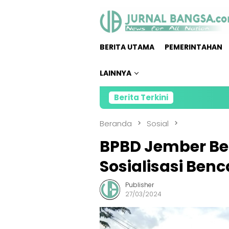
Loncat
ke
konten
BERITA UTAMA
PEMERINTAHAN
LAINNYA
Berita Terkini
Kola
Beranda
Sosial
BPBD Jember Ber
Sosialisasi Ben
Publisher
27/03/2024