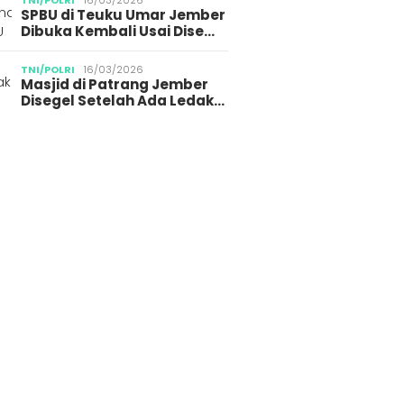
TNI/POLRI
16/03/2026
SPBU di Teuku Umar Jember
Dibuka Kembali Usai Dise…
TNI/POLRI
16/03/2026
Masjid di Patrang Jember
Disegel Setelah Ada Ledak…