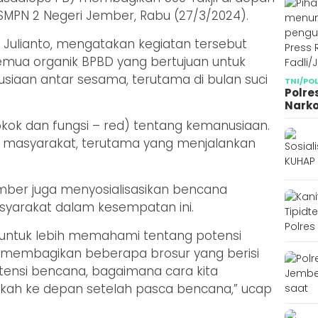
t SMPN 2 Negeri Jember, Rabu (27/3/2024).
Julianto, mengatakan kegiatan tersebut
emua organik BPBD yang bertujuan untuk
iaan antar sesama, terutama di bulan suci
TNI/PO
Polre
Narko
okok dan fungsi – red) tentang kemanusiaan.
ke masyarakat, terutama yang menjalankan
Jember juga menyosialisasikan bencana
syarakat dalam kesempatan ini.
untuk lebih memahami tentang potensi
i membagikan beberapa brosur yang berisi
ensi bencana, bagaimana cara kita
kah ke depan setelah pasca bencana,” ucap