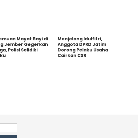
emuan Mayat Bayi di
Menjelang Idulfitri,
ng Jember Gegerkan
Anggota DPRD Jatim
a, Polisi Selidiki
Dorong Pelaku Usaha
aku
Cairkan CSR