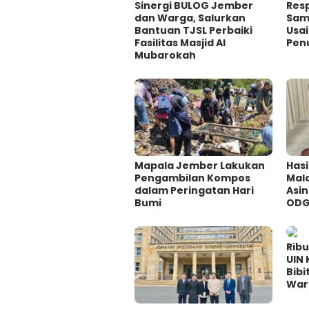
Sinergi BULOG Jember
Res
dan Warga, Salurkan
Sam
Bantuan TJSL Perbaiki
Usa
Fasilitas Masjid Al
Pen
Mubarokah
Mapala Jember Lakukan
Hasi
Pengambilan Kompos
Mal
dalam Peringatan Hari
Asin
Bumi
ODG
Rib
UIN
Bibi
War