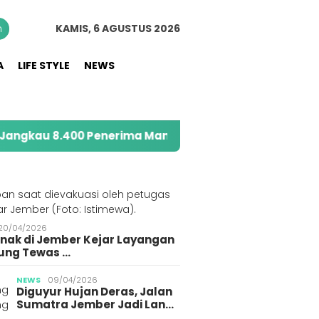
n
KAMIS, 6 AGUSTUS 2026
A
LIFE STYLE
NEWS
400 Penerima Manfaat melalui Program Sahabat Posyan
S
20/04/2026
Anak di Jember Kejar Layangan
ung Tewas …
NEWS
09/04/2026
Diguyur Hujan Deras, Jalan
Sumatra Jember Jadi Lan…