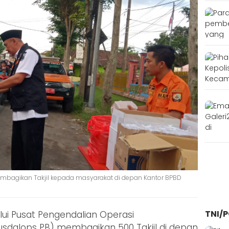
embagikan Takjil kepada masyarakat di depan Kantor BPBD
TNI/P
ui Pusat Pengendalian Operasi
sdalops PB) membagikan 500 Takjil di depan