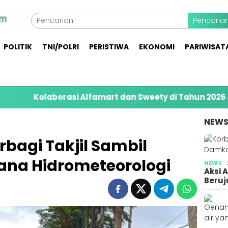
Pencaria
POLITIK
TNI/POLRI
PERISTIWA
EKONOMI
PARIWISAT
borasi Alfamart dan Sweety di Tahun 2026 Jangkau 8.
NEW
bagi Takjil Sambil
cana Hidrometeorologi
NEWS
Aksi 
Beruj