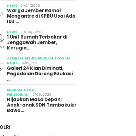
NEWS
01/04/2026
Warga Jember Ramai
Mengantre di SPBU Usai Ada
Isu …
NEWS
29/03/2026
1 Unit Rumah Terbakar di
Jenggawah Jember,
Kerugia…
ASPIRASI
,
BISNIS
,
EDUKASI
,
EKONOMI
,
NEWS
04/12/2025
Galeri 24 Kian Diminati,
Pegadaian Dorong Edukasi
…
EDUKASI
,
NEWS
,
PENDIDIKAN
13/06/2025
Hijaukan Masa Depan:
Anak-anak SDN Tambakukir
Bawa…
OLRI