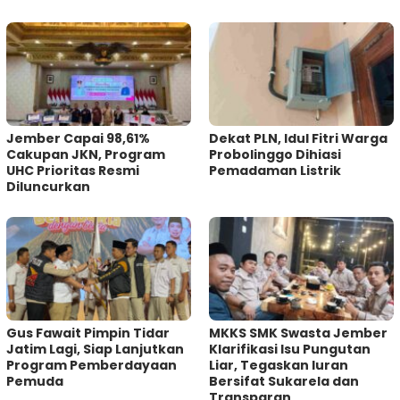
Jember Capai 98,61%
Dekat PLN, Idul Fitri Warga
Cakupan JKN, Program
Probolinggo Dihiasi
UHC Prioritas Resmi
Pemadaman Listrik
Diluncurkan
Gus Fawait Pimpin Tidar
MKKS SMK Swasta Jember
Jatim Lagi, Siap Lanjutkan
Klarifikasi Isu Pungutan
Program Pemberdayaan
Liar, Tegaskan Iuran
Pemuda
Bersifat Sukarela dan
Transparan