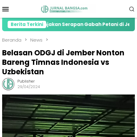
Loncat
Menu
ke
Mobile
konten
asi Lonjakan Serapan Gabah Petani di Jember
Berita Terkini
Ko
Beranda
News
Belasan ODGJ di Jember Nonton
Bareng Timnas Indonesia vs
Uzbekistan
Publisher
29/04/2024