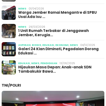
NEWS
01/04/2026
Warga Jember Ramai Mengantre di SPBU
Usai Ada Isu …
NEWS
29/03/2026
1 Unit Rumah Terbakar di Jenggawah
Jember, Kerugia…
ASPIRASI
,
BISNIS
,
EDUKASI
,
EKONOMI
,
NEWS
04/12/2025
Galeri 24 Kian Diminati, Pegadaian Dorong
Edukasi …
EDUKASI
,
NEWS
,
PENDIDIKAN
13/06/2025
Hijaukan Masa Depan: Anak-anak SDN
Tambakukir Bawa…
TNI/POLRI