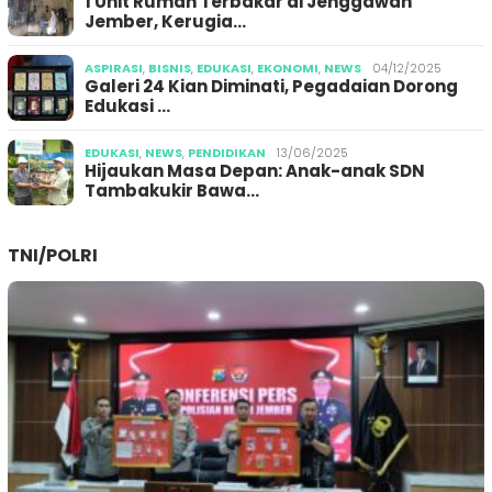
1 Unit Rumah Terbakar di Jenggawah
Jember, Kerugia…
ASPIRASI
,
BISNIS
,
EDUKASI
,
EKONOMI
,
NEWS
04/12/2025
Galeri 24 Kian Diminati, Pegadaian Dorong
Edukasi …
EDUKASI
,
NEWS
,
PENDIDIKAN
13/06/2025
Hijaukan Masa Depan: Anak-anak SDN
Tambakukir Bawa…
TNI/POLRI