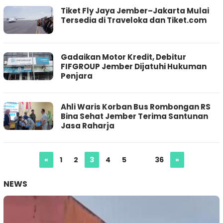
Tiket Fly Jaya Jember–Jakarta Mulai
Tersedia di Traveloka dan Tiket.com
Gadaikan Motor Kredit, Debitur
FIFGROUP Jember Dijatuhi Hukuman
Penjara
Ahli Waris Korban Bus Rombongan RS
Bina Sehat Jember Terima Santunan
Jasa Raharja
«
1
2
3
4
5
…
36
»
NEWS