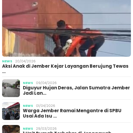
NEWS
20/04/2026
Aksi Anak di Jember Kejar Layangan Berujung Tewas
…
NEWS
09/04/2026
Diguyur Hujan Deras, Jalan Sumatra Jember
Jadi Lan…
NEWS
01/04/2026
Warga Jember Ramai Mengantre di SPBU
Usai Ada Isu …
NEWS
29/03/2026