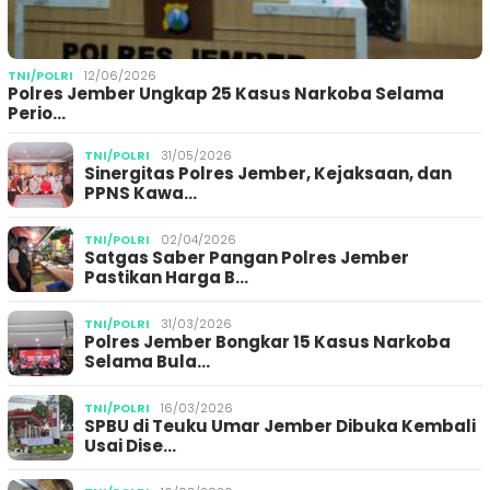
TNI/POLRI
12/06/2026
Polres Jember Ungkap 25 Kasus Narkoba Selama
Perio…
TNI/POLRI
31/05/2026
Sinergitas Polres Jember, Kejaksaan, dan
PPNS Kawa…
TNI/POLRI
02/04/2026
Satgas Saber Pangan Polres Jember
Pastikan Harga B…
TNI/POLRI
31/03/2026
Polres Jember Bongkar 15 Kasus Narkoba
Selama Bula…
TNI/POLRI
16/03/2026
SPBU di Teuku Umar Jember Dibuka Kembali
Usai Dise…