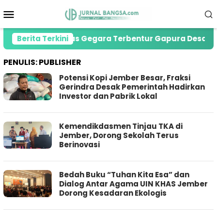
Loncat
Menu
ke
Mobile
konten
i Jember Tewas Gegara Terbentur Gapura Desa
Berita Terkini
P
PENULIS:
PUBLISHER
Potensi Kopi Jember Besar, Fraksi
Gerindra Desak Pemerintah Hadirkan
Investor dan Pabrik Lokal
Kemendikdasmen Tinjau TKA di
Jember, Dorong Sekolah Terus
Berinovasi
Bedah Buku “Tuhan Kita Esa” dan
Dialog Antar Agama UIN KHAS Jember
Dorong Kesadaran Ekologis