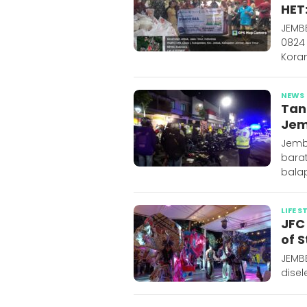
HET
JEMB
0824
Koram
NEWS
Tan
Jem
Jemb
bara
balap
LIFE S
JFC
of 
JEMB
dise