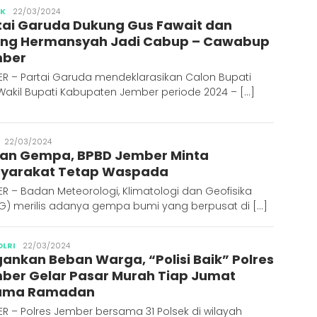
Publisher
IK
22/03/2024
tai Garuda Dukung Gus Fawait dan
ng Hermansyah Jadi Cabup – Cawabup
ber
ER – Partai Garuda mendeklarasikan Calon Bupati
Wakil Bupati Kabupaten Jember periode 2024 – […]
Publisher
22/03/2024
an Gempa, BPBD Jember Minta
yarakat Tetap Waspada
R – Badan Meteorologi, Klimatologi dan Geofisika
G) merilis adanya gempa bumi yang berpusat di […]
Publisher
OLRI
22/03/2024
gankan Beban Warga, “Polisi Baik” Polres
ber Gelar Pasar Murah Tiap Jumat
ama Ramadan
R – Polres Jember bersama 31 Polsek di wilayah