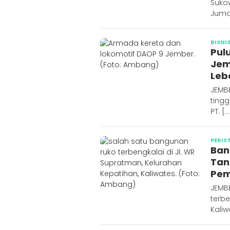
Suko
Juma
BISNI
Pul
Jem
Leb
JEMB
ting
PT. […
PERIS
Ban
Tanp
Pe
JEMB
terbe
Kaliw