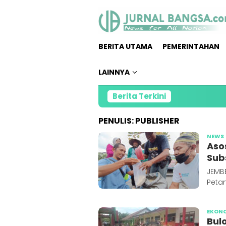
Loncat
ke
konten
BERITA UTAMA
PEMERINTAHAN
LAINNYA
Berita Terkini
Di
PENULIS:
PUBLISHER
NEWS
Aso
Sub
JEMB
Petan
EKON
Bul