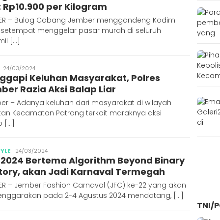
: Rp10.900 per Kilogram
ER – Bulog Cabang Jember menggandeng Kodim
 setempat menggelar pasar murah di seluruh
il […]
Publisher
24/03/2024
ggapi Keluhan Masyarakat, Polres
ber Razia Aksi Balap Liar
er – Adanya keluhan dari masyarakat di wilayah
tan Kecamatan Patrang terkait maraknya aksi
 […]
Publisher
TYLE
24/03/2024
 2024 Bertema Algorithm Beyond Binary
Story, akan Jadi Karnaval Termegah
ER – Jember Fashion Carnaval (JFC) ke-22 yang akan
lenggarakan pada 2-4 Agustus 2024 mendatang, […]
TNI/P