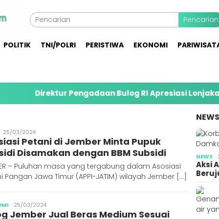
Pencarian
POLITIK
TNI/POLRI
PERISTIWA
EKONOMI
PARIWISAT
rektur Pengadaan Bulog RI Apresiasi Lonjakan Serapan
NEW
Publisher
25/03/2024
siasi Petani di Jember Minta Pupuk
sidi Disamakan dengan BBM Subsidi
NEWS
Aksi 
ER – Puluhan masa yang tergabung dalam Asosiasi
Beruj
i Pangan Jawa Timur (APPI-JATIM) wilayah Jember […]
Publisher
OMI
25/03/2024
og Jember Jual Beras Medium Sesuai