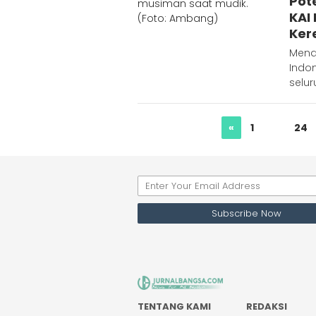
Pot
KAI
Ker
Mend
Indo
selu
«
1
…
24
TENTANG KAMI
REDAKSI