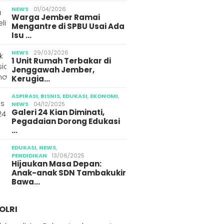
NEWS
01/04/2026
Warga Jember Ramai
Mengantre di SPBU Usai Ada
Isu …
NEWS
29/03/2026
1 Unit Rumah Terbakar di
Jenggawah Jember,
Kerugia…
ASPIRASI
,
BISNIS
,
EDUKASI
,
EKONOMI
,
NEWS
04/12/2025
Galeri 24 Kian Diminati,
Pegadaian Dorong Edukasi
…
EDUKASI
,
NEWS
,
PENDIDIKAN
13/06/2025
Hijaukan Masa Depan:
Anak-anak SDN Tambakukir
Bawa…
OLRI