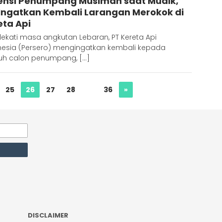
ensi Penumpang Musiman saat Mudik,
 Ingatkan Kembali Larangan Merokok di
eta Api
ekati masa angkutan Lebaran, PT Kereta Api
nesia (Persero) mengingatkan kembali kepada
ruh calon penumpang, […]
25
26
27
28
…
36
»
DISCLAIMER