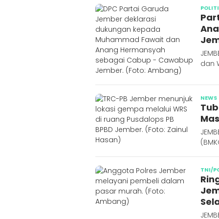
POLIT
Par
Ana
Jem
JEMB
dan 
NEWS
Tub
Mas
JEMBE
(BMK
TNI/P
Rin
Jem
Sel
JEMBE