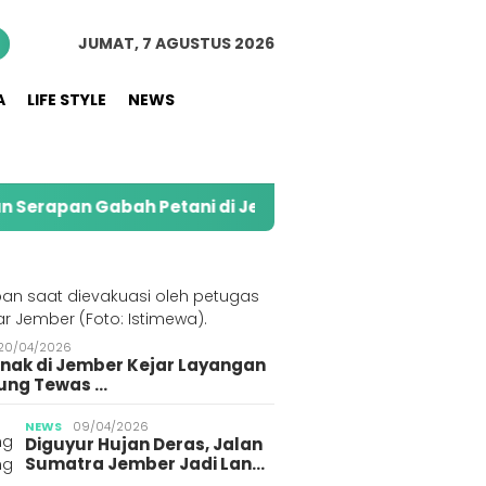
JUMAT, 7 AGUSTUS 2026
A
LIFE STYLE
NEWS
 Gabah Petani di Jember
Kolaborasi Alfamart da
S
20/04/2026
Anak di Jember Kejar Layangan
ung Tewas …
NEWS
09/04/2026
Diguyur Hujan Deras, Jalan
Sumatra Jember Jadi Lan…