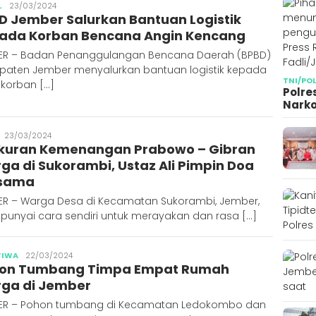
Publisher
L
23/03/2024
D Jember Salurkan Bantuan Logistik
ada Korban Bencana Angin Kencang
ER – Badan Penanggulangan Bencana Daerah (BPBD)
paten Jember menyalurkan bantuan logistik kepada
TNI/PO
 korban […]
Polre
Narko
Publisher
23/03/2024
kuran Kemenangan Prabowo – Gibran
ga di Sukorambi, Ustaz Ali Pimpin Doa
sama
ER – Warga Desa di Kecamatan Sukorambi, Jember,
unyai cara sendiri untuk merayakan dan rasa […]
Publisher
TIWA
22/03/2024
on Tumbang Timpa Empat Rumah
ga di Jember
ER – Pohon tumbang di Kecamatan Ledokombo dan