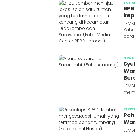
SOSIA
BPB
kep
JEMB
Kabu
para
NEWS
Syu
War
Ber
JEMB
memp
PERIS
Poh
War
JEMB