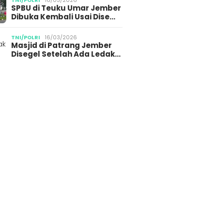
TNI/POLRI
16/03/2026
SPBU di Teuku Umar Jember
Dibuka Kembali Usai Dise…
TNI/POLRI
16/03/2026
Masjid di Patrang Jember
Disegel Setelah Ada Ledak…