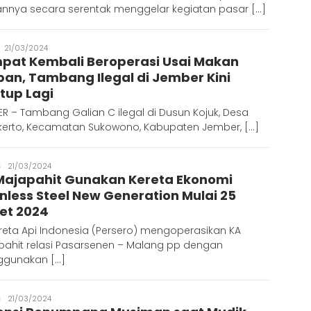
rannya secara serentak menggelar kegiatan pasar […]
Publisher
21/03/2024
pat Kembali Beroperasi Usai Makan
ban, Tambang Ilegal di Jember Kini
utup Lagi
R – Tambang Galian C ilegal di Dusun Kojuk, Desa
kerto, Kecamatan Sukowono, Kabupaten Jember, […]
Publisher
S
21/03/2024
Majapahit Gunakan Kereta Ekonomi
inless Steel New Generation Mulai 25
et 2024
reta Api Indonesia (Persero) mengoperasikan KA
pahit relasi Pasarsenen – Malang pp dengan
gunakan […]
Publisher
S
21/03/2024