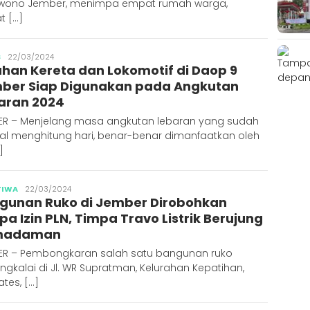
wono Jember, menimpa empat rumah warga,
t […]
Publisher
S
22/03/2024
uhan Kereta dan Lokomotif di Daop 9
ber Siap Digunakan pada Angkutan
aran 2024
ER – Menjelang masa angkutan lebaran yang sudah
gal menghitung hari, benar-benar dimanfaatkan oleh
]
Publisher
TIWA
22/03/2024
gunan Ruko di Jember Dirobohkan
a Izin PLN, Timpa Travo Listrik Berujung
madaman
ER – Pembongkaran salah satu bangunan ruko
ngkalai di Jl. WR Supratman, Kelurahan Kepatihan,
ates, […]